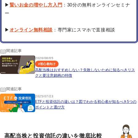
▶
賢いお金の増やし方入門
：30分の無料オンラインセミナ
ー
▶
オンライン無料相談
：専門家にスマホで直接相談
関連記事
2026/08/05
#
初心者向け
高配当株はおすすめしない？失敗しないために知るべきリス
クと要注意銘柄の特徴
関連記事
2025/07/23
ETFと投資信託の違いは？図でわかる初心者が知るべき5つの
ポイントと選び方
高配当株と投資信託の違いを徹底比較