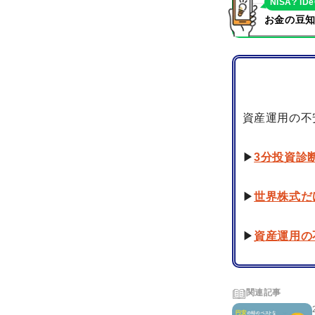
NISA? iD
お金の豆知
資産運用の不
▶
3分投資診
▶
世界株式だ
▶
資産運用の
関連記事