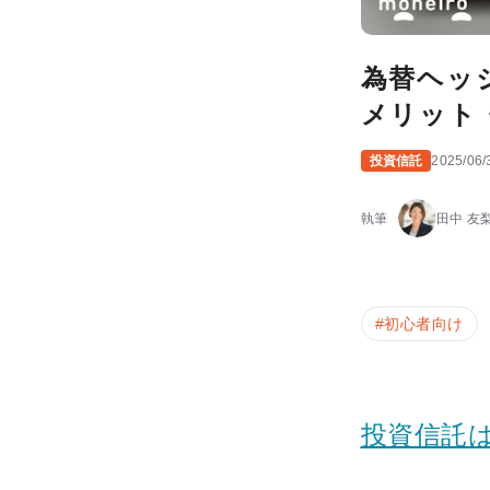
為替ヘッ
メリット
投資信託
2025/06/
執筆
田中 友
#
初心者向け
投資信託