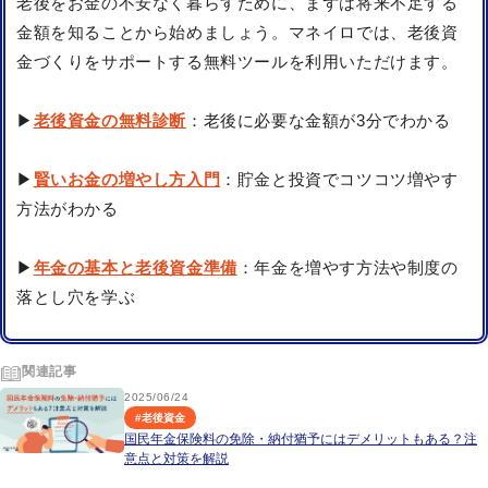
老後をお金の不安なく暮らすために、まずは将来不足する
金額を知ることから始めましょう。マネイロでは、老後資
金づくりをサポートする無料ツールを利用いただけます。
▶
老後資金の無料診断
：老後に必要な金額が3分でわかる
▶
賢いお金の増やし方入門
：貯金と投資でコツコツ増やす
方法がわかる
▶
年金の基本と老後資金準備
：年金を増やす方法や制度の
落とし穴を学ぶ
関連記事
2025/06/24
#
老後資金
国民年金保険料の免除・納付猶予にはデメリットもある？注
意点と対策を解説