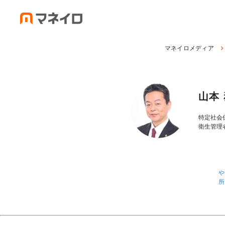
マネイロメディア
山本
特定社会
衛生管理
や
所