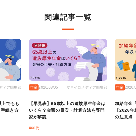
関連記事一覧
ディア編集部
年金
2026/08/05
マネイロメディア編集部
年金
2026/
以上でもも
【早見表】65歳以上の遺族厚生年金は
加給年金
と手続き方
いくら？金額の目安・計算方法を専門
【2026
家が解説
の注意点
#
60代