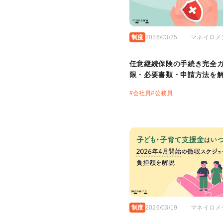
制度
2026/03/25
マネイロメ
任意継続保険の手続き完全
限・必要書類・申請方法を
#
会社員
#
公務員
制度
2026/03/19
マネイロメ