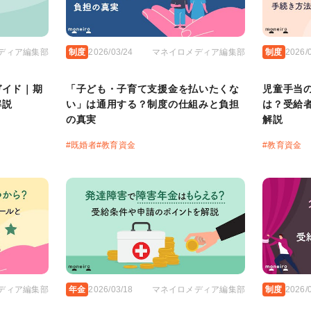
ディア編集部
制度
2026/03/24
マネイロメディア編集部
制度
2026/
ガイド｜期
「子ども・子育て支援金を払いたくな
児童手当
解説
い」は通用する？制度の仕組みと負担
は？受給
の真実
解説
#
既婚者
#
教育資金
#
教育資金
ディア編集部
年金
2026/03/18
マネイロメディア編集部
制度
2026/