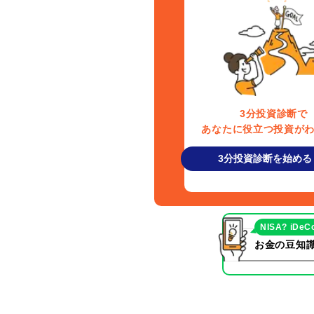
3分投資診断で
あなたに役立つ投資が
3分投資診断を始める
NISA? iDeC
お金の豆知識