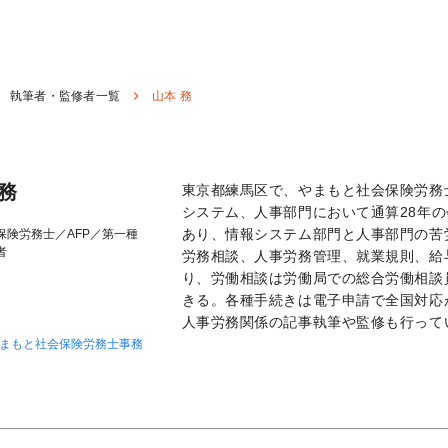
執筆者・監修者一覧
山本 務
 務
東京都練馬区で、やまもと社会保険労務
システム、人事部門において通算28年
あり、情報システム部門と人事部門の苦
保険労務士／AFP／第一種
者
労務相談、人事労務管理、就業規則、給
り、労働相談は労働局での総合労働相談
きる。各種手続きは電子申請で全国対応
人事労務関係の記事執筆や監修も行って
まもと社会保険労務士事務