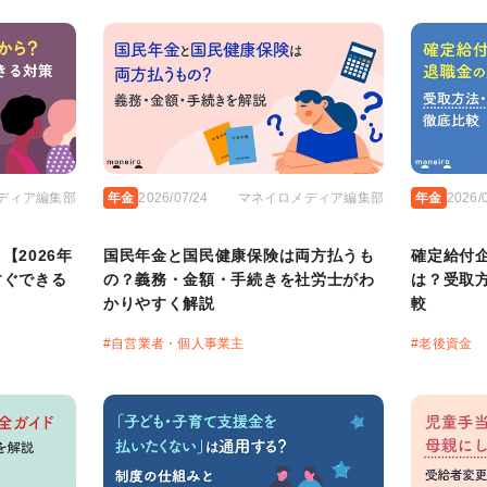
ディア編集部
年金
2026/07/24
マネイロメディア編集部
年金
2026/
2026年
国民年金と国民健康保険は両方払うも
確定給付
すぐできる
の？義務・金額・手続きを社労士がわ
は？受取
かりやすく解説
較
#
自営業者・個人事業主
#
老後資金