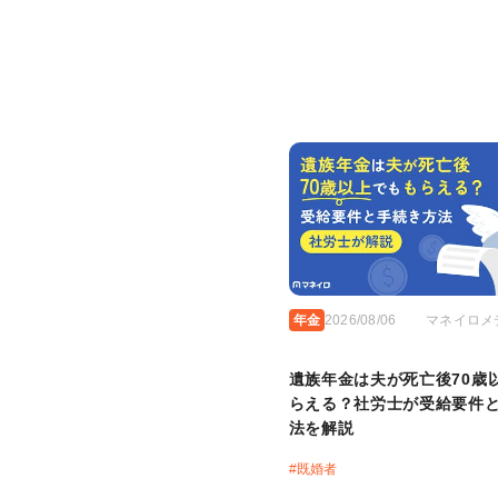
年金
2026/08/06
マネイロメ
遺族年金は夫が死亡後70歳
らえる？社労士が受給要件
法を解説
#
既婚者