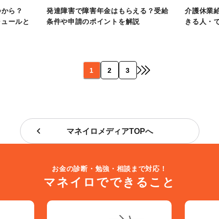
つから？
発達障害で障害年金はもらえる？受給
介護休業
ジュールと
条件や申請のポイントを解説
きる人・
1
2
3
マネイロメディアTOPへ
お金の診断・勉強・相談まで対応！
マネイロでできること