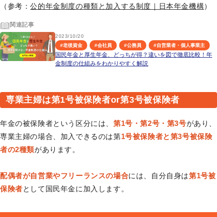
（参考：
公的年金制度の種類と加入する制度｜日本年金機構
）
関連記事
2023/10/20
#
老後資金
#
会社員
#
公務員
#
自営業者・個人事業主
国民年金と厚生年金、どっちが得？違いを図で徹底比較！年
金制度の仕組みをわかりやすく解説
専業主婦は第1号被保険者or第3号被保険者
年金の被保険者という区分には、
第1号・第2号・第3号
があり、
専業主婦の場合、加入できるのは第
1号被保険者と第3号被保険
者の2種類
があります。
配偶者が自営業やフリーランスの場合
には、自分自身は
第1号被
保険者
として国民年金に加入します。