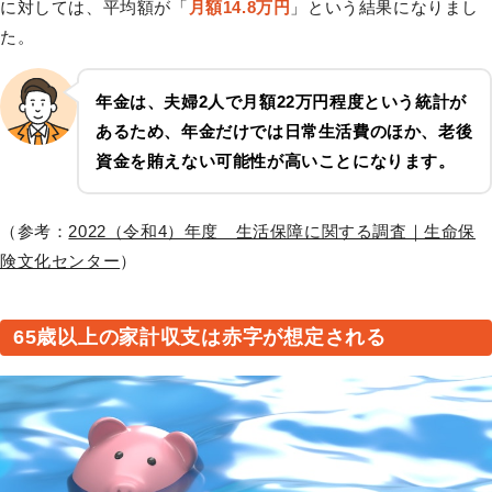
に対しては、平均額が「
月額14.8万円
」という結果になりまし
た。
年金は、夫婦2人で月額22万円程度という統計が
あるため、年金だけでは日常生活費のほか、老後
資金を賄えない可能性が高いことになります。
（参考：
2022（令和4）年度 生活保障に関する調査｜生命保
険文化センター
）
65歳以上の家計収支は赤字が想定される