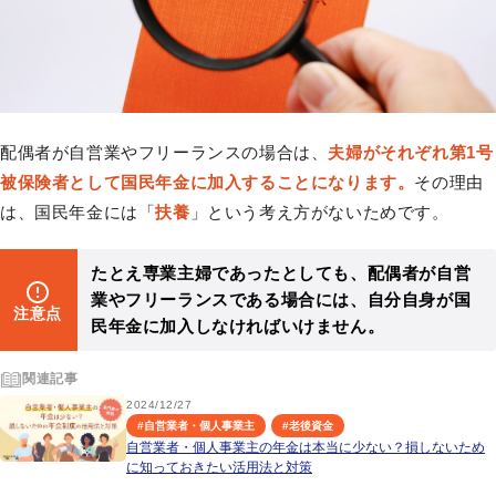
配偶者が自営業やフリーランスの場合は、
夫婦がそれぞれ第1号
被保険者として国民年金に加入することになります。
その理由
は、国民年金には「
扶養
」という考え方がないためです。
たとえ専業主婦であったとしても、配偶者が自営
業やフリーランスである場合には、自分自身が国
注意点
民年金に加入しなければいけません。
関連記事
2024/12/27
#
自営業者・個人事業主
#
老後資金
自営業者・個人事業主の年金は本当に少ない？損しないため
に知っておきたい活用法と対策