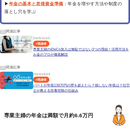
▶
年金の基本と老後資金準備
：年金を増やす方法や制度の
落とし穴を学ぶ
関連記事
2025/11/25
#
既婚者
専業主婦のiDeCo加入は無駄ではない3つの理由！活用方法を
お金のプロが徹底解説
関連記事
2024/10/29
#
既婚者
パートが年収130万円の壁を超えたら？損しない年収は？社労
士が教える扶養控除の仕組み
専業主婦の年金は満額で月約6.6万円