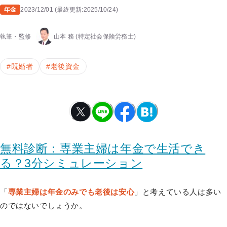
年金
2023/12/01
(
最終更新:
2025/10/24
)
執筆・監修
山本 務
(特定社会保険労務士)
#
既婚者
#
老後資金
無料診断：専業主婦は年金で生活でき
る？3分シミュレーション
「
専業主婦は年金のみでも老後は安心
」と考えている人は多い
のではないでしょうか。