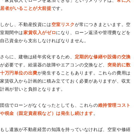
「家賃収入でローンを返済できる」というメリットは、
常に入
居者がいることが大前提
です。
しかし、不動産投資には
空室リスク
が常につきまといます。空
室期間中は
家賃収入がゼロ
になり、ローン返済や管理費などを
自己資金から支出しなければなりません。
さらに、建物は経年劣化するため、
定期的な修繕や設備の交換
が必要です。給湯器の故障やエアコンの交換など、
突発的に数
十万円単位の出費
が発生することもあります。これらの費用は
家賃収入から計画的に積み立てておく必要がありますが、収支
計画が甘いと負担となります。
団信でローンがなくなったとしても、これらの
維持管理コスト
や税金（固定資産税など）は発生し続けます
。
もし遺族が不動産経営の知識を持っていなければ、空室や修繕