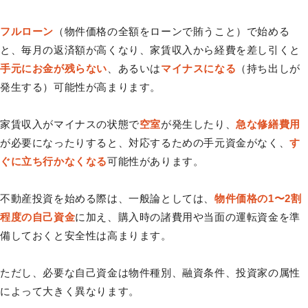
フルローン
（物件価格の全額をローンで賄うこと）で始める
と、毎月の返済額が高くなり、家賃収入から経費を差し引くと
手元にお金が残らない
、あるいは
マイナスになる
（持ち出しが
発生する）可能性が高まります。
家賃収入がマイナスの状態で
空室
が発生したり、
急な修繕費用
が必要になったりすると、対応するための手元資金がなく、
す
ぐに立ち行かなくなる
可能性があります。
不動産投資を始める際は、一般論としては、
物件価格の1〜2割
程度の自己資金
に加え、購入時の諸費用や当面の運転資金を準
備しておくと安全性は高まります。
ただし、必要な自己資金は物件種別、融資条件、投資家の属性
によって大きく異なります。