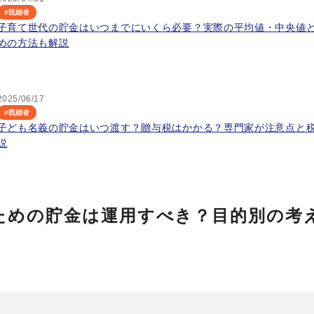
#
既婚者
子育て世代の貯金はいつまでにいくら必要？実際の平均値・中央値
めの方法も解説
2025/06/17
#
既婚者
子ども名義の貯金はいつ渡す？贈与税はかかる？専門家が注意点と
説
ための貯金は運用すべき？目的別の考