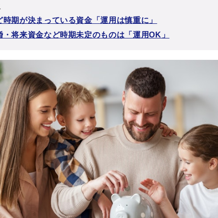
次
ど時期が決まっている資金「運用は慎重に」
婚・将来資金など時期未定のものは「運用OK」