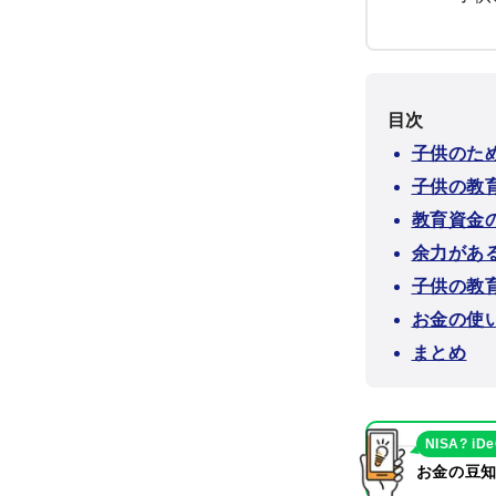
目次
子供のた
子供の教
教育資金
余力があ
子供の教
お金の使
まとめ
NISA? iD
お金の豆知