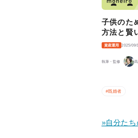
子供のた
方法と賢
資産運用
2025/09/
執筆・監修
高
#
既婚者
»自分た