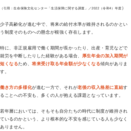
）
（引用：生命保険文化センター「生活保障に関する調査」／2022（令和4）年度
少子高齢化が進む中で、将来の給付水準が維持されるのかとい
う制度そのものへの懸念が根強く存在します。
特に、非正規雇用で働く期間が長かったり、出産・育児などで
就労を中断したりした経験がある場合、
厚生年金の加入期間が
短くなる
ため、
将来受け取る年金額が少なくなる
傾向がありま
す。
働き方の多様化
が進む一方で、それが
老後の収入格差に直結
す
ることへの不安も、多くの人が抱える課題となっています。
若年層においては、そもそも自分たちの時代に制度が維持され
ているのかという、より根本的な不安を感じている人も少なく
ありません。