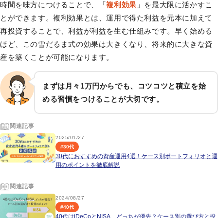
時間を味方につけることで、「
複利効果
」を最大限に活かすこ
とができます。複利効果とは、運用で得た利益を元本に加えて
再投資することで、利益が利益を生む仕組みです。早く始める
ほど、この雪だるま式の効果は大きくなり、将来的に大きな資
産を築くことが可能になります。
まずは月々1万円からでも、コツコツと積立を始
める習慣をつけることが大切です。
関連記事
2025/01/27
#
30代
30代におすすめの資産運用4選！ケース別ポートフォリオと運
用のポイントを徹底解説
関連記事
2024/08/27
#
40代
40代はiDeCoとNISA、どっちが優先？ケース別の選び方と投