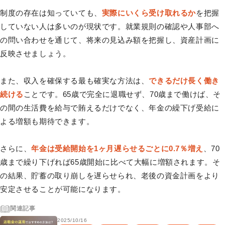
制度の存在は知っていても、
実際にいくら受け取れるか
を把握
していない人は多いのが現状です。就業規則の確認や人事部へ
の問い合わせを通じて、将来の見込み額を把握し、資産計画に
反映させましょう。
また、収入を確保する最も確実な方法は、
できるだけ長く働き
続ける
ことです。65歳で完全に退職せず、70歳まで働けば、そ
の間の生活費を給与で賄えるだけでなく、年金の繰下げ受給に
よる増額も期待できます。
さらに、
年金は受給開始を1ヶ月遅らせるごとに0.7％増え
、70
歳まで繰り下げれば65歳開始に比べて大幅に増額されます。そ
の結果、貯蓄の取り崩しを遅らせられ、老後の資金計画をより
安定させることが可能になります。
関連記事
2025/10/16