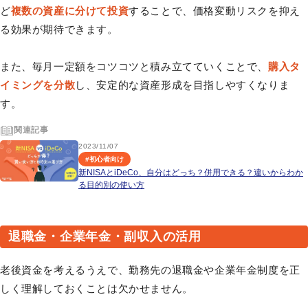
ど
複数の資産に分けて投資
することで、価格変動リスクを抑え
る効果が期待できます。
また、毎月一定額をコツコツと積み立てていくことで、
購入タ
イミングを分散
し、安定的な資産形成を目指しやすくなりま
す。
関連記事
2023/11/07
#
初心者向け
新NISAとiDeCo、自分はどっち？併用できる？違いからわか
る目的別の使い方
退職金・企業年金・副収入の活用
老後資金を考えるうえで、勤務先の退職金や企業年金制度を正
しく理解しておくことは欠かせません。