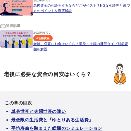
2026/04/02
老後資金の相談をするならどこがベスト？NGな相談先と選び
方のポイントを徹底解説
関連記事
2025/08/22
#
老後資金
老後に必要なお金はいくら？単身・夫婦の世帯タイプ別必要
額を解説
老後に必要な資金の目安はいくら？
この章の目次
単身世帯と夫婦世帯の違い
最低限の生活費と「ゆとりある生活費」
平均寿命を踏まえた総額のシミュレーション