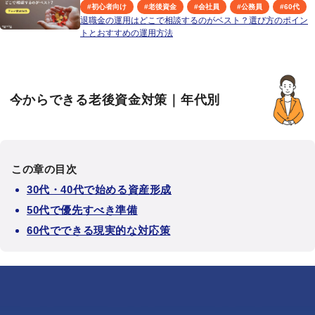
#
初心者向け
#
老後資金
#
会社員
#
公務員
#
60代
退職金の運用はどこで相談するのがベスト？選び方のポイン
トとおすすめの運用方法
今からできる老後資金対策｜年代別
この章の目次
30代・40代で始める資産形成
50代で優先すべき準備
60代でできる現実的な対応策