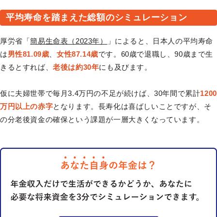
平均寿命を踏まえた総額のシミュレーション
厚労省「
簡易生命表（2023年）
」によると、日本人の平均寿命
は
男性81.09歳
、
女性87.14歳
です。60歳で退職し、90歳まで生
きるとすれば、
老後は約30年
にも及びます。
仮に夫婦世帯で毎月3.4万円の不足が続けば、30年間で累計
1200
万円以上の赤字
となります。長寿化は喜ばしいことですが、そ
の分老後資金の確保という課題が一層大きくなっています。