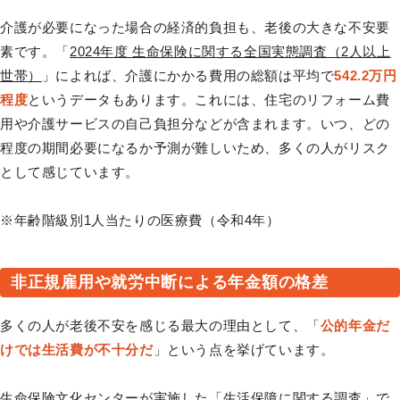
介護が必要になった場合の経済的負担も、老後の大きな不安要
素です。「
2024年度 生命保険に関する全国実態調査（2人以上
世帯）
」によれば、介護にかかる費用の総額は平均で
542.2万円
程度
というデータもあります。これには、住宅のリフォーム費
用や介護サービスの自己負担分などが含まれます。いつ、どの
程度の期間必要になるか予測が難しいため、多くの人がリスク
として感じています。
※年齢階級別1人当たりの医療費（令和4年）
非正規雇用や就労中断による年金額の格差
多くの人が老後不安を感じる最大の理由として、「
公的年金だ
けでは生活費が不十分だ
」という点を挙げています。
生命保険文化センターが実施した「生活保障に関する調査」で