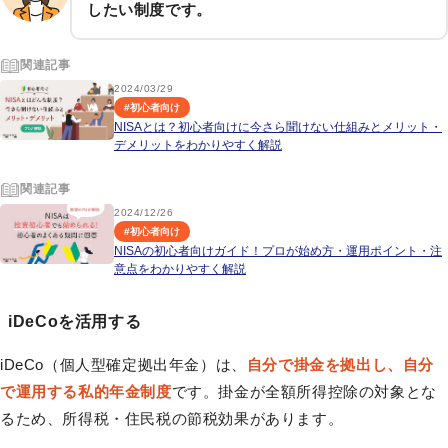
したい制度です。
関連記事
2024/03/29
#
初心者向け
NISAとは？初心者向けに今さら聞けない仕組みとメリット・
デメリットをわかりやすく解説
関連記事
2024/12/26
#
初心者向け
NISAの初心者向けガイド！プロが始め方・運用ポイント・注
意点をわかりやすく解説
iDeCoを活用する
iDeCo（個人型確定拠出年金）は、
自分で掛金を拠出し、自分
で運用する私的年金制度
です。掛金が全額所得控除の対象とな
るため、所得税・住民税の節税効果があります。