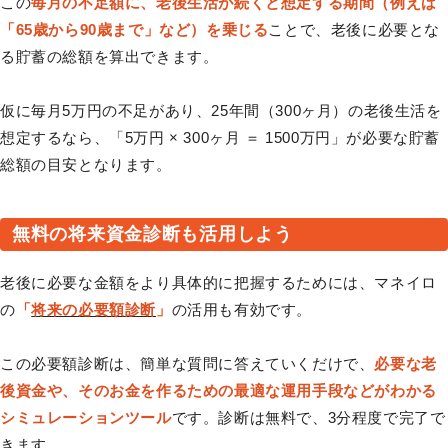
この
毎月の不足額に、老後生活が続くと想定する期間（例えば
「65歳から90歳まで」など）を乗じる
ことで、老後に必要とな
る貯蓄の総額を算出できます。
仮に毎月5万円の不足があり、25年間（300ヶ月）の老後生活を
想定するなら、「5万円 × 300ヶ月 ＝ 1500万円」が必要な貯蓄
総額の目安となります。
無料の将来資金診断も活用しよう
老後に必要な金額をより具体的に把握するためには、マネイロ
の
「
将来の必要額診断
」
の活用も有効です。
この必要額診断は、簡単な質問に答えていくだけで、
必要な老
後資金や、そのお金を作るための最適な運用手段などがわかる
シミュレーションツール
です。診断は無料で、3分程度で完了で
きます。