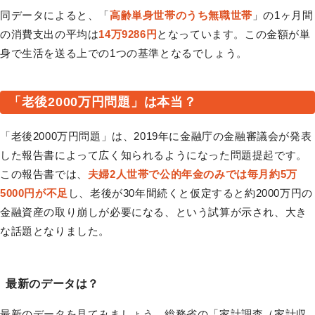
同データによると、「
高齢単身世帯のうち無職世帯
」の1ヶ月間
の消費支出の平均は
14万9286円
となっています。この金額が単
身で生活を送る上での1つの基準となるでしょう。
「老後2000万円問題」は本当？
「老後2000万円問題」は、2019年に金融庁の金融審議会が発表
した報告書によって広く知られるようになった問題提起です。
この報告書では、
夫婦2人世帯で公的年金のみでは毎月約5万
5000円が不足
し、老後が30年間続くと仮定すると約2000万円の
金融資産の取り崩しが必要になる、という試算が示され、大き
な話題となりました。
最新のデータは？
最新のデータを見てみましょう。総務省の「家計調査（家計収