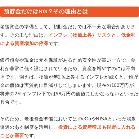
預貯金だけはNG？その理由とは
老後資金の準備として、預貯金だけでは不十分な場合がありま
す。その主な理由は、
インフレ（物価上昇）リスクと、低金利
による資産増加の停滞
です。
銀行預金や現金は元本保証があるため安全性が高い一方で、金
利が非常に低く設定されているため、資産を増やすのには不向
きです。例えば、物価が年2％上昇するインフレが続くと、預貯
金の価値は実質的に目減りしてしまいます。現在の100万円が、
将来の2％インフレ下では98万円の価値にしかならないといった
具合です。
そのため、老後資金準備においてはiDeCoやNISAといった税制
優遇のある制度を活用し、
投資による資産増加も視野に入れる
ことが重要
です。