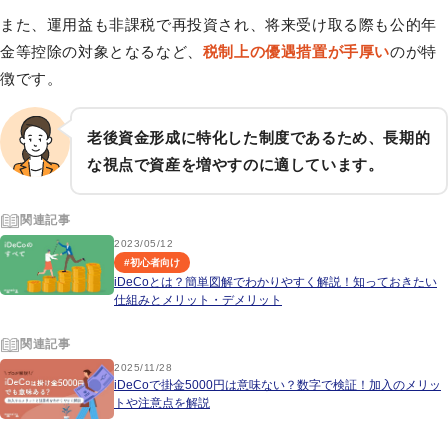
また、運用益も非課税で再投資され、将来受け取る際も公的年
金等控除の対象となるなど、
税制上の優遇措置が手厚い
のが特
徴です。
老後資金形成に特化した制度であるため、長期的
な視点で資産を増やすのに適しています。
関連記事
2023/05/12
#
初心者向け
iDeCoとは？簡単図解でわかりやすく解説！知っておきたい
仕組みとメリット・デメリット
関連記事
2025/11/28
iDeCoで掛金5000円は意味ない？数字で検証！加入のメリッ
トや注意点を解説