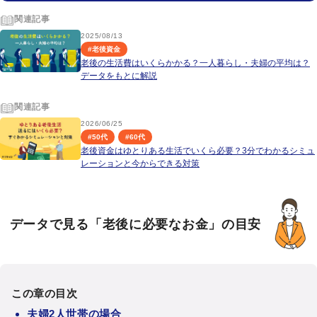
関連記事
2025/08/13
#
老後資金
老後の生活費はいくらかかる？一人暮らし・夫婦の平均は？
データをもとに解説
関連記事
2026/06/25
#
50代
#
60代
老後資金はゆとりある生活でいくら必要？3分でわかるシミュ
レーションと今からできる対策
データで見る「老後に必要なお金」の目安
この章の目次
夫婦2人世帯の場合