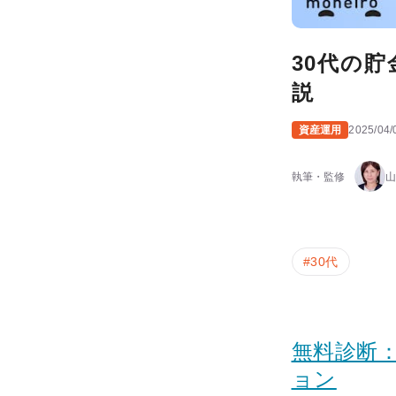
30代の
説
資産運用
2025/04/
執筆・監修
山
#
30代
無料診断
ョン