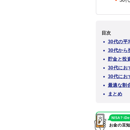
30
目次
30代の
30代か
貯金と投
30代に
30代に
最適な割
まとめ
NISA? iD
お金の豆知