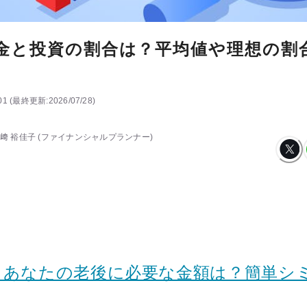
貯金と投資の割合は？平均値や理想の割
01
(
最終更新:
2026/07/28
)
﨑 裕佳子
(ファイナンシャルプランナー)
：あなたの老後に必要な金額は？簡単シ