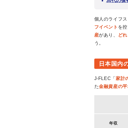
30代の
個人のライフス
フイベント
を控
産
があり、
どれ
う。
日本国内
J-FLEC「
家計
た
金融資産の平
年収