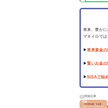
将来、豊かに
マネイロでは
▶
将来資金の
▶
賢いお金の
▶
NISAで
関連記事