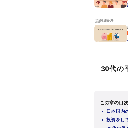
関連記事
30代
この章の目
日本国内
投資をし