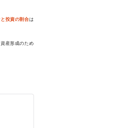
金と投資の割合
は
た資産形成のため