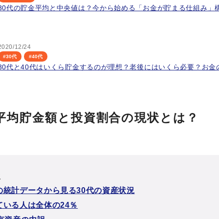
30代の貯金平均と中央値は？今から始める「お金が貯まる仕組み」
2020/12/24
#
30代
#
40代
30代と40代はいくら貯金するのが理想？老後にはいくら必要？お金
の平均貯金額と投資割合の現状とは？
次
の統計データから見る30代の資産状況
ている人は全体の24％