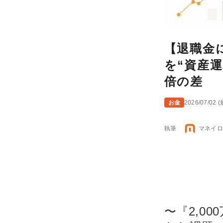
【退職金に
を“資産運
倍の差
お金
2026/07/02
(
執筆
マネイロ
〜『2,0