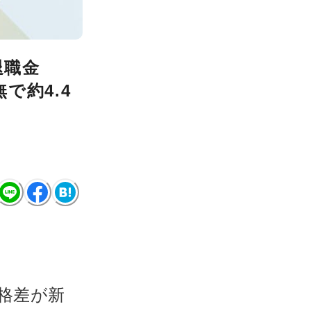
退職金
で約4.4
動格差が新