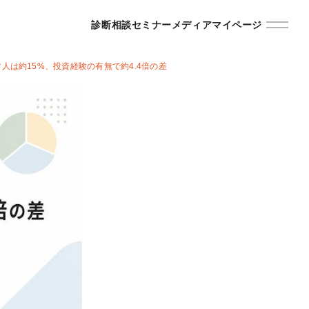
診断
相談
セミナー
メディア
マイページ
す人は約15%、投資経験の有無で約4.4倍の差