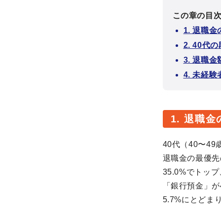
この章の目
1. 退
2. 40
3. 退
4. 未
1. 退職
40代（40〜4
退職金の最優先
35.0%でト
「銀行預金」が
5.7%にとどま