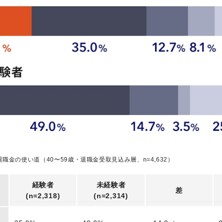
退職金の使い道（40〜59歳・退職金受取見込み層、n=4,632）
経験者
未経験者
道
差
(n=2,318)
(n=2,314)
後