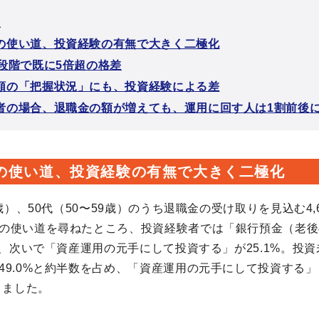
次
職金の使い道、投資経験の有無で大きく二極化
代の段階で既に5倍超の格差
職金額の「把握状況」にも、投資経験による差
経験者の場合、退職金の額が増えても、運用に回す人は1割前後
金の使い道、投資経験の有無で大きく二極化
9歳）、50代（50〜59歳）のうち退職金の受け取りを見込む4,
の使い道を尋ねたところ、投資経験者では「銀行預金（老後
ップ、次いで「資産運用の元手にして投資する」が25.1%。投
49.0%と約半数を占め、「資産運用の元手にして投資する
りました。