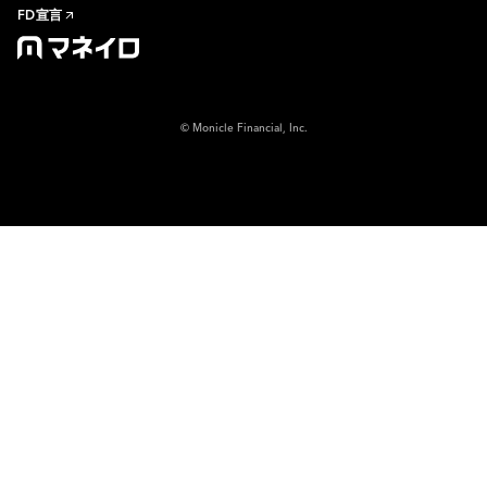
FD宣言
© Monicle Financial, Inc.