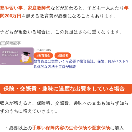
塾や習い事、家庭教師代
などが加わると、子ども一人あたり
年
間200万円
を超える教育費が必要になることもあります。
子どもが複数いる場合は、この負担はさらに重くなります。
関連記事
2024/01/05
#
教育資金
#
既婚者
教育資金は実際いくら必要？投資信託、保険、何がベスト？
具体的な方法をプロが解説
保険・交際費・趣味に過度な出費をしている場合
収入が増えると、保険料、交際費、趣味への支出も知らず知ら
ずのうちに増えていきます。
・必要以上の
手厚い保障内容の生命保険や医療保険
に加入