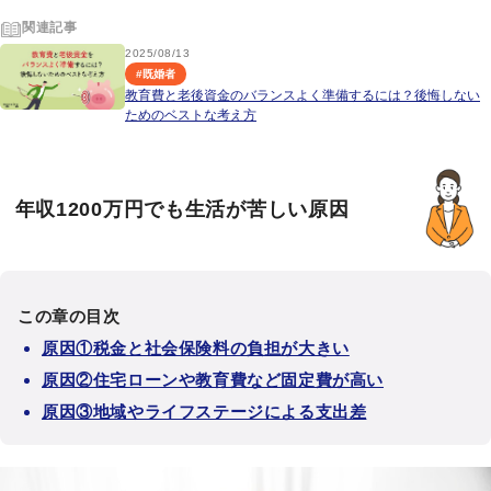
関連記事
2025/08/13
#
既婚者
教育費と老後資金のバランスよく準備するには？後悔しない
ためのベストな考え方
年収1200万円でも生活が苦しい原因
この章の目次
原因①税金と社会保険料の負担が大きい
原因②住宅ローンや教育費など固定費が高い
原因③地域やライフステージによる支出差