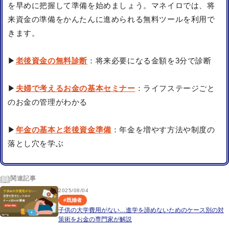
を早めに把握して準備を始めましょう。マネイロでは、将
来資金の準備をかんたんに進められる無料ツールを利用で
きます。
▶
老後資金の無料診断
：将来必要になる金額を3分で診断
▶
夫婦で考えるお金の基本セミナー
：ライフステージごと
のお金の管理がわかる
▶
年金の基本と老後資金準備
：年金を増やす方法や制度の
落とし穴を学ぶ
関連記事
2025/08/04
#
既婚者
子供の大学費用がない…進学を諦めないためのケース別の対
策術をお金の専門家が解説