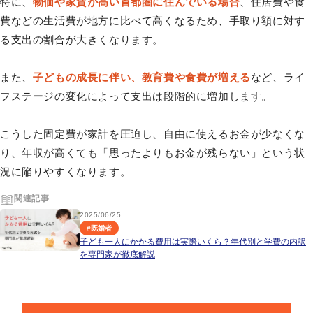
特に、
物価や家賃が高い首都圏に住んでいる場合
、住居費や食
費などの生活費が地方に比べて高くなるため、手取り額に対す
る支出の割合が大きくなります。
また、
子どもの成長に伴い、教育費や食費が増える
など、ライ
フステージの変化によって支出は段階的に増加します。
こうした固定費が家計を圧迫し、自由に使えるお金が少なくな
り、年収が高くても「思ったよりもお金が残らない」という状
況に陥りやすくなります。
関連記事
2025/06/25
#
既婚者
子ども一人にかかる費用は実際いくら？年代別と学費の内訳
を専門家が徹底解説