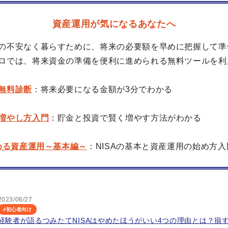
資産運用が気になるあなたへ
の不安なく暮らすために、将来の必要額を早めに把握して準
ロでは、将来資金の準備を便利に進められる無料ツールを利
無料診断
：将来必要になる金額が3分でわかる
増やし方入門
：貯金と投資で賢く増やす方法がわかる
始める資産運用～基本編～
：NISAの基本と資産運用の始め方入
2023/06/27
#
初心者向け
経験者が語るつみたてNISAはやめたほうがいい4つの理由とは？損