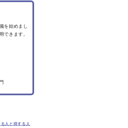
備を始めまし
用できます。
門
する人と得する人