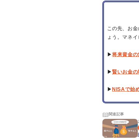
この先、お金
ょう。マネイ
▶
将来資金の
▶
賢いお金の
▶
NISAで
関連記事