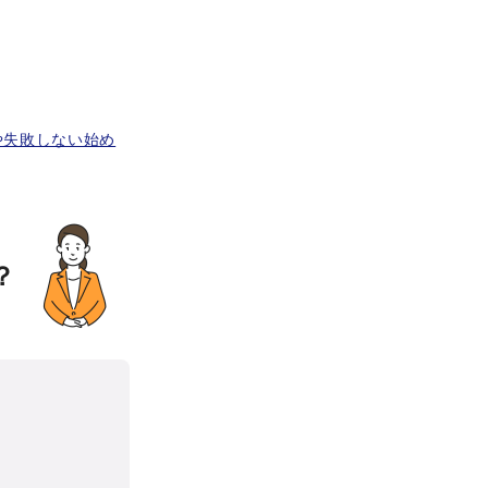
や失敗しない始め
？