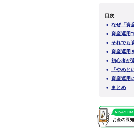
目次
なぜ「資
資産運用
それでも
資産運用
初心者が
「やめと
資産運用
まとめ
NISA? iD
お金の豆知