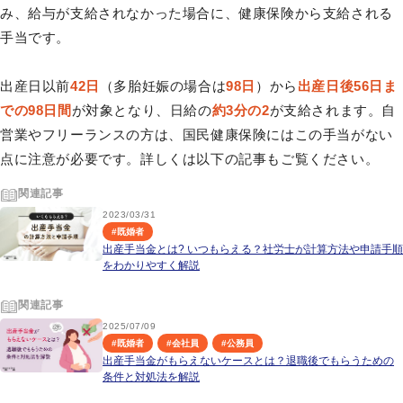
み、給与が支給されなかった場合に、健康保険から支給される
手当です。
出産日以前
42日
（多胎妊娠の場合は
98日
）から
出産日後56日ま
での98日間
が対象となり、日給の
約3分の2
が支給されます。自
営業やフリーランスの方は、国民健康保険にはこの手当がない
点に注意が必要です。詳しくは以下の記事もご覧ください。
関連記事
2023/03/31
#
既婚者
出産手当金とは? いつもらえる？社労士が計算方法や申請手順
をわかりやすく解説
関連記事
2025/07/09
#
既婚者
#
会社員
#
公務員
出産手当金がもらえないケースとは？退職後でもらうための
条件と対処法を解説