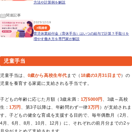
方法や計算例を解説
関連記事
2025/12/19
#
既婚者
育児休業給付金（育休手当）はいつの給与で計算？手取りを
増やす働き方を専門家が解説
児童手当
児童手当は、
0歳から高校生年代
まで（
18歳の3月31日まで
）の
児童を養育する家庭に支給される手当です。
子どもの年齢に応じた月額（3歳未満：
1万5000円
、3歳～高校
生：
1万円
、第3子以降は、年齢問わず一律
3万円
）が支給されま
す。子どもの健全な育成を支援する目的で、毎年偶数月（2月、
4月、6月、8月、10月、12月）に、それぞれの前月分までの2ヶ
月分がまとめて支給されます。