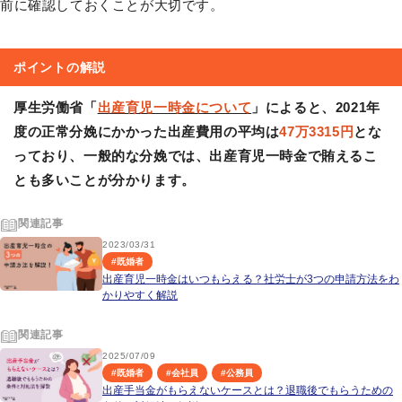
前に確認しておくことが大切です。
ポイントの解説
厚生労働省「
出産育児一時金について
」によると、2021年
度の正常分娩にかかった出産費用の平均は
47万3315円
とな
っており、一般的な分娩では、出産育児一時金で賄えるこ
とも多いことが分かります。
関連記事
2023/03/31
#
既婚者
出産育児一時金はいつもらえる？社労士が3つの申請方法をわ
かりやすく解説
関連記事
2025/07/09
#
既婚者
#
会社員
#
公務員
出産手当金がもらえないケースとは？退職後でもらうための