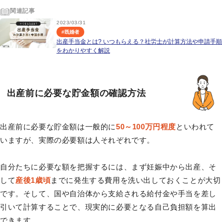
関連記事
2023/03/31
#
既婚者
出産手当金とは? いつもらえる？社労士が計算方法や申請手順
をわかりやすく解説
出産前に必要な貯金額の確認方法
出産前に必要な貯金額は一般的に
50～100万円程度
といわれて
いますが、実際の必要額は人それぞれです。
自分たちに必要な額を把握するには、まず妊娠中から出産、そ
して
産後1歳頃
までに発生する費用を洗い出しておくことが大切
です。そして、国や自治体から支給される給付金や手当を差し
引いて計算することで、現実的に必要となる自己負担額を算出
できます。