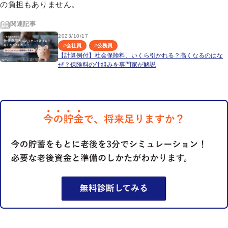
の負担もありません。
関連記事
2023/10/17
#
会社員
#
公務員
【計算例付】社会保険料、いくら引かれる？高くなるのはな
ぜ？保険料の仕組みを専門家が解説