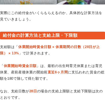
実際にこの給付金がいくらもらえるのか、具体的な計算方法を
見ていきましょう。
給付金の計算方法と支給上限・下限額
支給額は「
休業開始時賃金日額 × 休業期間の日数（28日が上
限） × 13%
」で計算されます。
「
休業開始時賃金日額
」は、最初の出生時育児休業または育児
休業、産前産後休業の開始前
直近6ヶ月間
に支払われた賃金の総
額を180で除して得た額です。
なお、支給日数が
28日
の場合の支給上限額と支給下限額は次の
とおりです。