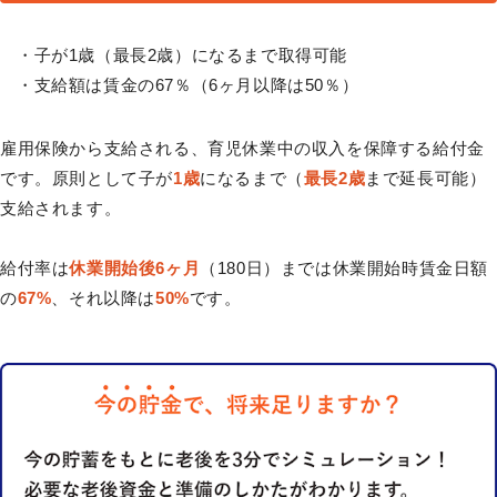
・子が1歳（最長2歳）になるまで取得可能
・支給額は賃金の67％（6ヶ月以降は50％）
雇用保険から支給される、育児休業中の収入を保障する給付金
です。原則として子が
1歳
になるまで（
最長2歳
まで延長可能）
支給されます。
給付率は
休業開始後6ヶ月
（180日）までは休業開始時賃金日額
の
67%
、それ以降は
50%
です。