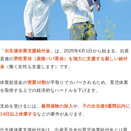
「
出生後休業支援給付金
」は、2025年4月1日から始まる、出産
直後の
男性育休（産後パパ育休）を強力に支援する新しい給付
金
（働く女性も支援します）です。
休業前賃金の
実質10割
が手取りでカバーされるため、育児休業
を取得する上での経済的なハードルを下げます。
支給を受けるには、
雇用保険の加入
や、
子の出生後8週間以内に
14日以上休業する
などの要件があります。
出生後休業支援給付金は、出産手当金や育児休業給付金とは異