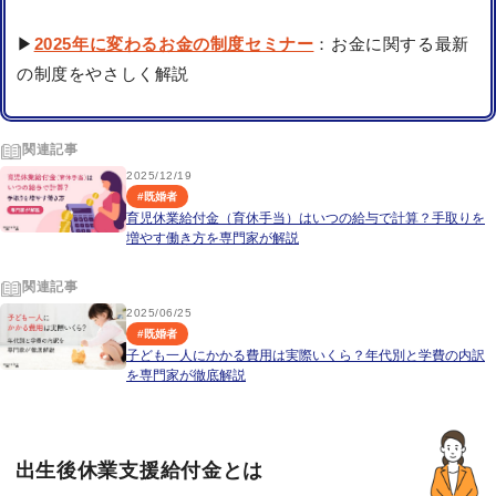
▶
2025年に変わるお金の制度セミナー
：お金に関する最新
の制度をやさしく解説
関連記事
2025/12/19
#
既婚者
育児休業給付金（育休手当）はいつの給与で計算？手取りを
増やす働き方を専門家が解説
関連記事
2025/06/25
#
既婚者
子ども一人にかかる費用は実際いくら？年代別と学費の内訳
を専門家が徹底解説
出生後休業支援給付金とは