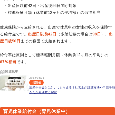
・出産日以前42日・出産後56日間が対象
・標準報酬月額（休業前12ヶ月の平均額）の67％相当
健康保険から支給される、出産で休業中の女性の収入を保障す
る給付金です。
出産日以前42日
（多胎妊娠の場合は
98日
）、
出
産日後56日
までの範囲で支給されます 。
給付率は原則として標準報酬月額（休業前12ヶ月の平均）の
67％相当
です。
関連記事
2023/03/31
#
既婚者
出産手当金とは? いつもらえる？社労士が計算方法や申請手順
をわかりやすく解説
育児休業給付金（育児休業中）