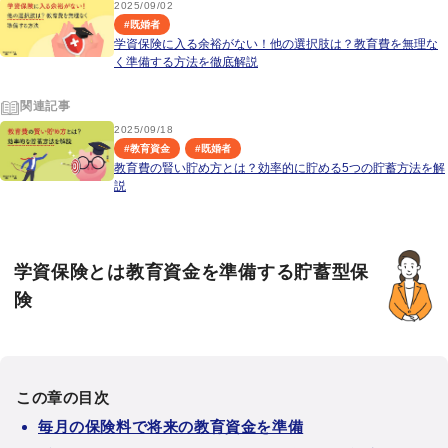
2025/09/02
#
既婚者
学資保険に入る余裕がない！他の選択肢は？教育費を無理な
く準備する方法を徹底解説
関連記事
2025/09/18
#
教育資金
#
既婚者
教育費の賢い貯め方とは？効率的に貯める5つの貯蓄方法を解
説
学資保険とは教育資金を準備する貯蓄型保
険
この章の目次
毎月の保険料で将来の教育資金を準備