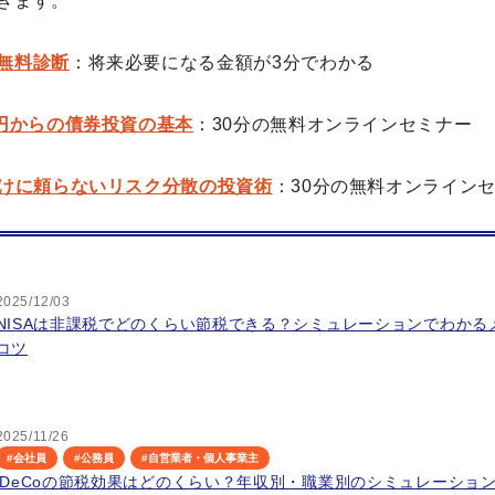
きます。
無料診断
：将来必要になる金額が3分でわかる
万円からの債券投資の基本
：30分の無料オンラインセミナー
だけに頼らないリスク分散の投資術
：30分の無料オンライン
2025/12/03
NISAは非課税でどのくらい節税できる？シミュレーションでわかる
コツ
2025/11/26
#
会社員
#
公務員
#
自営業者・個人事業主
iDeCoの節税効果はどのくらい？年収別・職業別のシミュレーショ