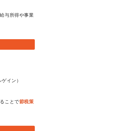
給与所得や事業
ルゲイン）
ることで
節税策