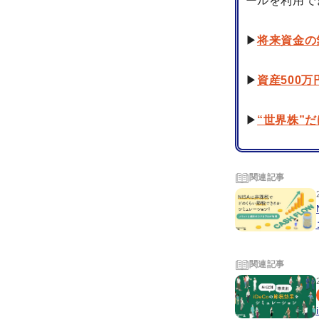
ールを利用で
▶
将来資金の
▶
資産500
▶
“世界株”
関連記事
関連記事