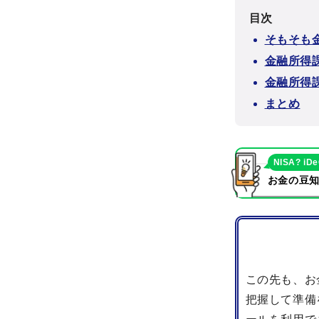
目次
そもそも
金融所得
金融所得
まとめ
NISA? iD
お金の豆知
この先も、お
把握して準備