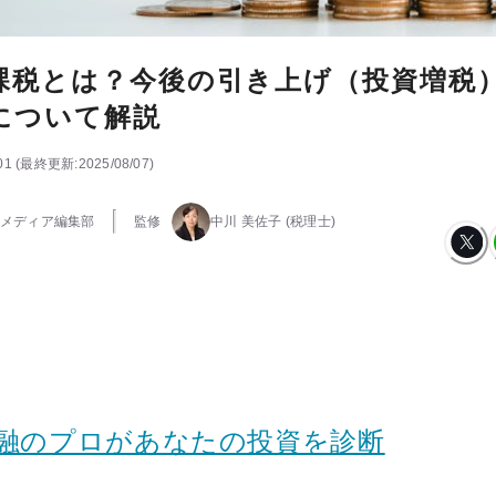
課税とは？今後の引き上げ（投資増税）
について解説
01
(
最終更新:
2025/08/07
)
メディア編集部
監修
中川 美佐子
(税理士)
金融のプロがあなたの投資を診断