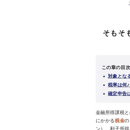
そもそ
この章の目
対象とな
税率は何
確定申告
金融所得課税と
にかかる
税金
の
ン）、利子所得