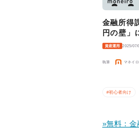
金融所得
円の壁」
資産運用
2025/07/
執筆
マネイロ
#
初心者向け
»無料：