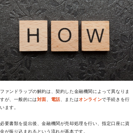
ファンドラップの解約は、契約した金融機関によって異なりま
すが、一般的には
対面
、
電話
、または
オンライン
で手続きを行
います。
必要書類を提出後、金融機関が売却処理を行い、指定口座に資
金が振り込まれるという流れが基本です。