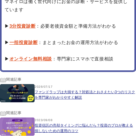
マネイロは働く世代向けにお金の診断・サービスを提供し
ています
▶
3分投資診断
：必要老後資金額と準備方法がわかる
▶
一括投資診断
：まとまったお金の運用方法がわかる
▶
オンライン無料相談
：専門家にスマホで直接相談
関連記事
2026/07/17
ファンドラップは大損する？対処法とおさえたい3つのリスク
を専門家がわかりやすく解説
関連記事
2023/09/08
投資信託の売却タイミングに悩んだら？投資のプロが教える
損しないための運用のコツ