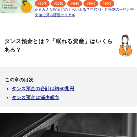
#
20代
#
30代
#
40代
#
50代
#
60代
正直みんな貯金どのくらいある？年代別・世帯別の平均と中
央値で見る貯蓄のリアル
タンス預金とは？「眠れる資産」はいくら
ある？
この章の目次
タンス預金の合計は約50兆円
タンス預金は減少傾向