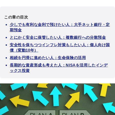
この章の目次
少しでも有利な金利で預けたい人：大手ネット銀行・定
期預金
とにかく安全に保管したい人：複数銀行への分散預金
安全性を保ちつつインフレ対策もしたい人：個人向け国
債（変動10年）
相続を円滑に進めたい人：生命保険の活用
長期的な資産形成も考えた人：NISAを活用したインデ
ックス投資