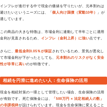
インフレが進行する中で現金の価値を守りたいが、元本割れは
避けたいというニーズには、「
個人向け国債（変動10年）
」が
適しています。
この商品の大きな特徴は、市場金利に連動して半年ごとに適用
金利が見直されるため、
インフレ（金利上昇）に強い
点です。
さらに、
最低金利0.05％が保証
されているため、景気が悪化し
て市場金利が下がったとしても、
元本割れのリスクがなく安全
性が非常に高い
のが特徴です。
相続を円滑に進めたい人：生命保険の活用
現金を相続対策の一環として管理したい場合、生命保険の活用
が有効です。死亡保険金には、
「500万円 × 法定相続人の数」
の非課税枠
が設けられています。現金を生命保険に変えること