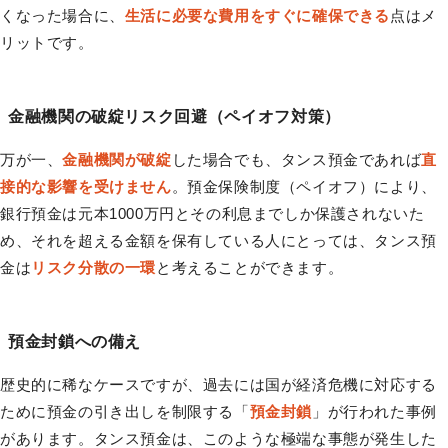
くなった場合に、
生活に必要な費用をすぐに確保できる
点はメ
リットです。
金融機関の破綻リスク回避（ペイオフ対策）
万が一、
金融機関が破綻
した場合でも、タンス預金であれば
直
接的な影響を受けません
。預金保険制度（ペイオフ）により、
銀行預金は元本1000万円とその利息までしか保護されないた
め、それを超える金額を保有している人にとっては、タンス預
金は
リスク分散の一環
と考えることができます。
預金封鎖への備え
歴史的に稀なケースですが、過去には国が経済危機に対応する
ために預金の引き出しを制限する「
預金封鎖
」が行われた事例
があります。タンス預金は、このような極端な事態が発生した