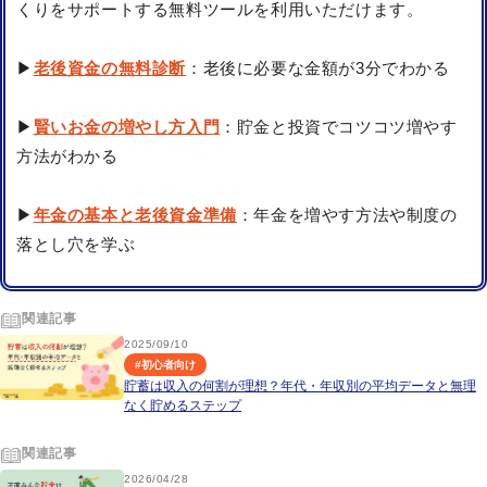
くりをサポートする無料ツールを利用いただけます。
▶
老後資金の無料診断
：老後に必要な金額が3分でわかる
▶
賢いお金の増やし方入門
：貯金と投資でコツコツ増やす
方法がわかる
▶
年金の基本と老後資金準備
：年金を増やす方法や制度の
落とし穴を学ぶ
関連記事
2025/09/10
#
初心者向け
貯蓄は収入の何割が理想？年代・年収別の平均データと無理
なく貯めるステップ
関連記事
2026/04/28