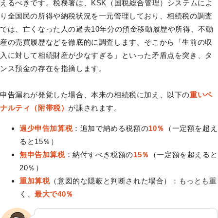
えるべきです。税務署は、KSK（国税総合管理）システムによ
り全国民の所得や納税状況を一元管理しており、相続税の調査
では、亡くなった人の過去10年分の預金移動履歴や所得、不動
産の売買履歴などを徹底的に調査します。そこから「生前の収
入に対して相続財産が少なすぎる」といった矛盾点を突き、タ
ンス預金の存在を指摘します。
申告漏れが発覚した場合、本来の相続税に加え、以下の
重いペ
ナルティ（附帯税）
が課されます。
過少申告加算税
：追加で納める税額の
10％
（一定額を超え
ると15％）
無申告加算税
：納付すべき税額の
15％
（一定額を超えると
20％）
重加算税
（意図的な隠蔽と判断された場合）：もっとも重
く、
最大で40％