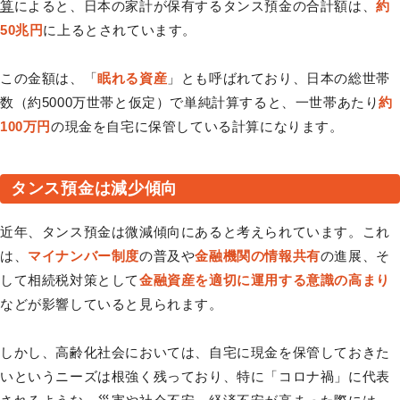
算
によると、日本の家計が保有するタンス預金の合計額は、
約
50兆円
に上るとされています。
この金額は、「
眠れる資産
」とも呼ばれており、日本の総世帯
数（約5000万世帯と仮定）で単純計算すると、一世帯あたり
約
100万円
の現金を自宅に保管している計算になります。
タンス預金は減少傾向
近年、タンス預金は微減傾向にあると考えられています。これ
は、
マイナンバー制度
の普及や
金融機関の情報共有
の進展、そ
して相続税対策として
金融資産を適切に運用する意識の高まり
などが影響していると見られます。
しかし、高齢化社会においては、自宅に現金を保管しておきた
いというニーズは根強く残っており、特に「コロナ禍」に代表