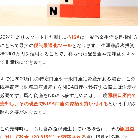
2024年よりスタートした新しい
NISA
は、配当金生活を目指す方
にとって最大の
税制最適化ツール
となります。生涯非課税投資
枠1800万円を活用することで、得られた配当金や売却益をすべ
て非課税にできます。
すでに2000万円の特定口座や一般口座に資産がある場合、この
既存資産（課税口座資産）をNISA口座へ移行する際には注意が
必要です。既存資産をNISAへ移すためには、一度
課税口座内で
売却し、その現金でNISA口座の銘柄を買い付ける
という手順を
踏む必要があります。
この売却時に、もし含み益が発生している場合は、その
譲渡益
に対して税金（20.315%）が課税される
点に留意が必要です。