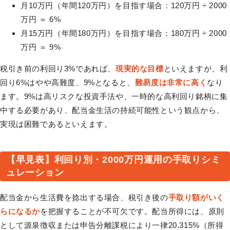
月10万円（年間120万円）を目指す場合：120万円 ÷ 2000
万円 ＝ 6%
月15万円（年間180万円）を目指す場合：180万円 ÷ 2000
万円 ＝ 9%
税引き前の利回り3%であれば、
現実的な目標
といえますが、利
回り6%はやや高難度、9%となると、
難易度は非常に高く
なり
ます。9%は高リスクな投資手法や、一時的な高利回り銘柄に集
中する必要があり、配当金生活の持続可能性という観点から、
実現は困難であるといえます。
【早見表】利回り別・2000万円運用の手取りシミ
ュレーション
配当金から生活費を捻出する場合、税引き後の
手取り額がいく
らになるか
を把握することが不可欠です。配当所得には、原則
として源泉徴収または申告分離課税により一律20.315%（所得