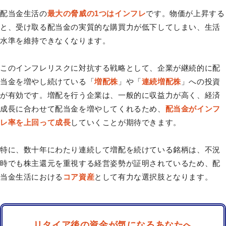
配当金生活の
最大の脅威の1つはインフレ
です。物価が上昇する
と、受け取る配当金の実質的な購買力が低下してしまい、生活
水準を維持できなくなります。
このインフレリスクに対抗する戦略として、企業が継続的に配
当金を増やし続けている「
増配株
」や「
連続増配株
」への投資
が有効です。増配を行う企業は、一般的に収益力が高く、経済
成長に合わせて配当金を増やしてくれるため、
配当金がインフ
レ率を上回って成長
していくことが期待できます。
特に、数十年にわたり連続して増配を続けている銘柄は、不況
時でも株主還元を重視する経営姿勢が証明されているため、配
当金生活における
コア資産
として有力な選択肢となります。
リタイア後の資金が気になるあなたへ