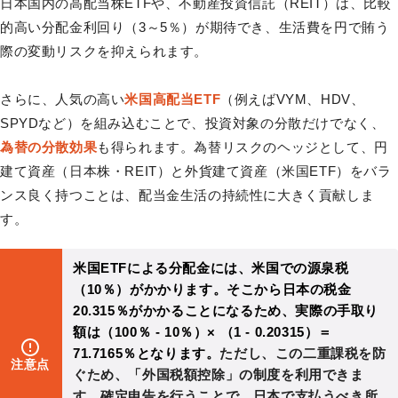
日本国内の高配当株ETFや、不動産投資信託（REIT）は、比較
的高い分配金利回り（3～5％）が期待でき、生活費を円で賄う
際の変動リスクを抑えられます。
さらに、人気の高い
米国高配当ETF
（例えばVYM、HDV、
SPYDなど）を組み込むことで、投資対象の分散だけでなく、
為替の分散効果
も得られます。為替リスクのヘッジとして、円
建て資産（日本株・REIT）と外貨建て資産（米国ETF）をバラ
ンス良く持つことは、配当金生活の持続性に大きく貢献しま
す。
米国ETFによる分配金には、米国での源泉税
（10％）がかかります。そこから日本の税金
20.315％がかかることになるため、実際の手取り
額は（100％ - 10％）× （1 - 0.20315）＝
71.7165％となります。
ただし、この二重課税を防
注意点
ぐため、「外国税額控除」の制度を利用できま
す。確定申告を行うことで、日本で支払うべき所