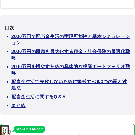
目次
2000万円で配当金生活の実現可能性と基本シミュレーシ
ョン
2000万円の恩恵を最大化する税金・社会保険の最適化戦
略
2000万円を増やすための具体的な投資ポートフォリオ戦
略
配当金生活で失敗しないために警戒すべき3つの罠と対
処法
配当金生活に関するQ＆A
まとめ
NISA? iDeCo?