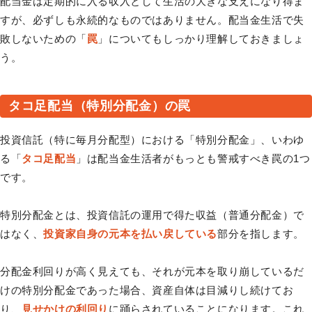
配当金は定期的に入る収入として生活の大きな支えになり得ま
すが、必ずしも永続的なものではありません。配当金生活で失
敗しないための「
罠
」についてもしっかり理解しておきましょ
う。
タコ足配当（特別分配金）の罠
投資信託（特に毎月分配型）における「特別分配金」、いわゆ
る「
タコ足配当
」は配当金生活者がもっとも警戒すべき罠の1つ
です。
特別分配金とは、投資信託の運用で得た収益（普通分配金）で
はなく、
投資家自身の元本を払い戻している
部分を指します。
分配金利回りが高く見えても、それが元本を取り崩しているだ
けの特別分配金であった場合、資産自体は目減りし続けてお
り、
見せかけの利回り
に踊らされていることになります。これ