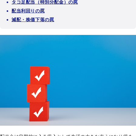
タコ足配当（特別分配金）の罠
配当利回りの罠
減配・株価下落の罠