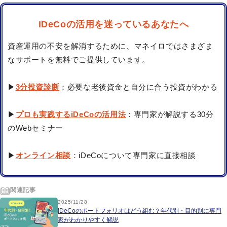
iDeCoの活用を迷っているあなたへ
資産運用の不安を解消するために、マネイロではさまざま
なサポートを無料でご提供しています。
▶
3分投資診断
：必要な老後資金と自分に合う投資がわかる
▶
プロも実践するiDeCoの活用法
：専門家が解説する30分
のWebセミナー
▶
オンライン相談
：iDeCoについて専門家に直接相談
関連記事
2025/11/28
iDeCoのポートフォリオはどう組む？年代別・目的別に専門
家がわかりやすく解説