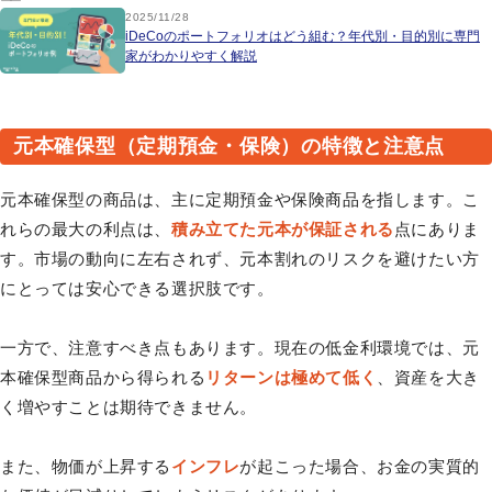
2025/11/28
iDeCoのポートフォリオはどう組む？年代別・目的別に専門
家がわかりやすく解説
元本確保型（定期預金・保険）の特徴と注意点
元本確保型の商品は、主に定期預金や保険商品を指します。こ
れらの最大の利点は、
積み立てた元本が保証される
点にありま
す。市場の動向に左右されず、元本割れのリスクを避けたい方
にとっては安心できる選択肢です。
一方で、注意すべき点もあります。現在の低金利環境では、元
本確保型商品から得られる
リターンは極めて低く
、資産を大き
く増やすことは期待できません。
また、物価が上昇する
インフレ
が起こった場合、お金の実質的