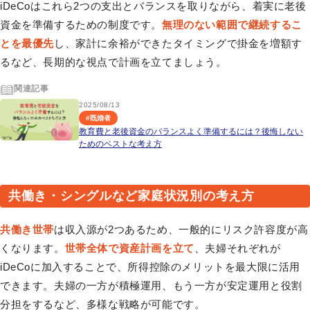
iDeCoはこれら2つの支出とバランスを取りながら、着実に老後
資金を準備するための制度です。
無理のない範囲で継続するこ
とを最優先
し、家計に余裕ができたタイミングで掛金を増額す
るなど、長期的な視点で計画を立てましょう。
関連記事
2025/08/13
#
既婚者
教育費と老後資金のバランスよく準備するには？後悔しない
ためのベストな考え方
共働き・シングルなど家庭状況別の考え方
共働き世帯
は収入源が2つあるため、一般的にリスク許容度が高
くなります。
世帯全体で資産計画を立て
、夫婦それぞれが
iDeCoに加入することで、所得控除のメリットを最大限に活用
できます。夫婦の一方が積極運用、もう一方が安定運用と役割
分担をするなど、多様な戦略が可能です。