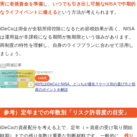
実に老後資金を準備
し、
いつでも引き出し可能なNISAで中期的
なライフイベントに備える
という方法が考えられます。
iDeCoは掛金が全額所得控除になるため節税効果が高く、NISA
は運用益が非課税になる期間が無期限という強みがあります。
両制度の特性を理解し、自身のライフプランに合わせて活用し
ましょう。
関連記事
2024/08/27
#
40代
40代はiDeCoとNISA、どっちが優先？ケース別の選び方と投
資のポイントを解説
参考）定年までの年数別「リスク許容度の目安」
iDeCoの資産配分を考える上で、定年（＝資産の受け取り開始
時期）までの残り年数は重要な判断材料です。一般的に、
残り