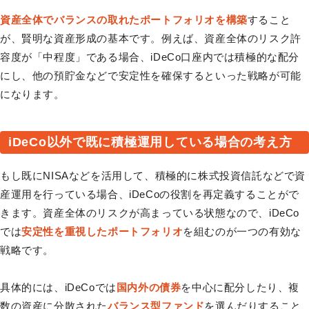
資産全体でバランスの取れたポートフォリオを構築
すること
が、賢明な資産形成の基本です。例えば、資産全体のリスク許
容度が「中程度」である場合、iDeCo口座内では積極的な配分
にし、他の預貯金などで安定性を確保するといった戦略が可能
になります。
iDeCo以外で既に積極運用している場合の考え方
もし既にNISAなどを活用して、積極的に株式投資信託などで資
産運用を行っている場合、iDeCoの役割を再定義することがで
きます。資産全体のリスクが高まっている状態なので、iDeCo
では
安定性を重視したポートフォリオ
を組むのが一つの有効な
戦略です。
具体的には、iDeCoでは
国内外の債券
を中心に配分したり、複
数の資産に分散された
バランス型ファンド
を選んだりすること