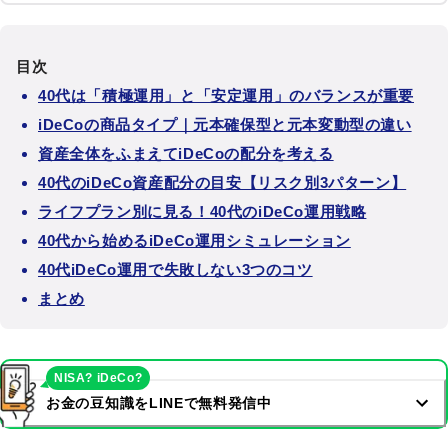
目次
40代は「積極運用」と「安定運用」のバランスが重要
iDeCoの商品タイプ｜元本確保型と元本変動型の違い
資産全体をふまえてiDeCoの配分を考える
40代のiDeCo資産配分の目安【リスク別3パターン】
ライフプラン別に見る！40代のiDeCo運用戦略
40代から始めるiDeCo運用シミュレーション
40代iDeCo運用で失敗しない3つのコツ
まとめ
NISA? iDeCo?
お金の豆知識をLINEで無料発信中