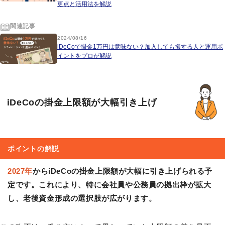
更点と活用法を解説
関連記事
2024/08/16
iDeCoで掛金1万円は意味ない？加入しても損する人と運用ポ
イントをプロが解説
iDeCoの掛金上限額が大幅引き上げ
ポイントの解説
2027年
からiDeCoの掛金上限額が大幅に引き上げられる予
定
です。これにより、特に会社員や公務員の拠出枠が拡大
し、老後資金形成の選択肢が広がります。