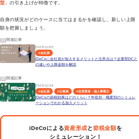
型
」の引き上げが特徴です。
自身の状況がどのケースに当てはまるかを確認し、新しい上限
額を把握しましょう。
関連記事
2025/11/05
#
会社員
iDeCoに会社員が加入するメリットと注意点は？企業型DCと
の違いや上限金額を解説
関連記事
2025/11/26
#
会社員
#
公務員
#
自営業者・個人事業主
iDeCoの節税効果はどのくらい？年収別・職業別のシミュレ
ーションでわかる加入メリット
iDeCoによる
資産形成
と
節税金額
を
シミュレーション！