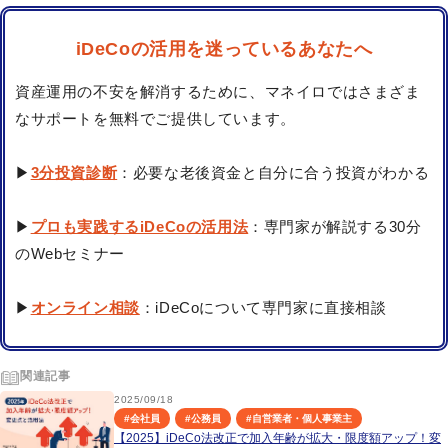
iDeCoの活用を迷っているあなたへ
資産運用の不安を解消するために、マネイロではさまざま
なサポートを無料でご提供しています。
▶
3分投資診断
：必要な老後資金と自分に合う投資がわかる
▶
プロも実践するiDeCoの活用法
：専門家が解説する30分
のWebセミナー
▶
オンライン相談
：iDeCoについて専門家に直接相談
関連記事
2025/09/18
#
会社員
#
公務員
#
自営業者・個人事業主
【2025】iDeCo法改正で加入年齢が拡大・限度額アップ！変