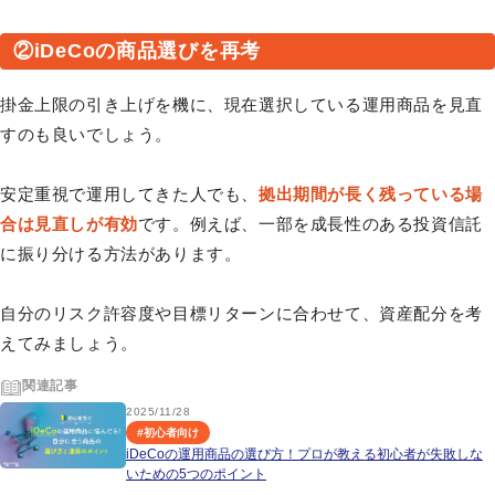
②iDeCoの商品選びを再考
掛金上限の引き上げを機に、現在選択している運用商品を見直
すのも良いでしょう。
安定重視で運用してきた人でも、
拠出期間が長く残っている場
合は見直しが有効
です。例えば、一部を成長性のある投資信託
に振り分ける方法があります。
自分のリスク許容度や目標リターンに合わせて、資産配分を考
えてみましょう。
関連記事
2025/11/28
#
初心者向け
iDeCoの運用商品の選び方！プロが教える初心者が失敗しな
いための5つのポイント