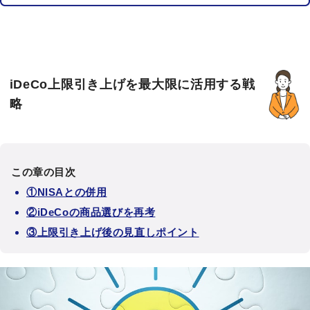
iDeCo上限引き上げを最大限に活用する戦
略
この章の目次
①NISAとの併用
②iDeCoの商品選びを再考
③上限引き上げ後の見直しポイント