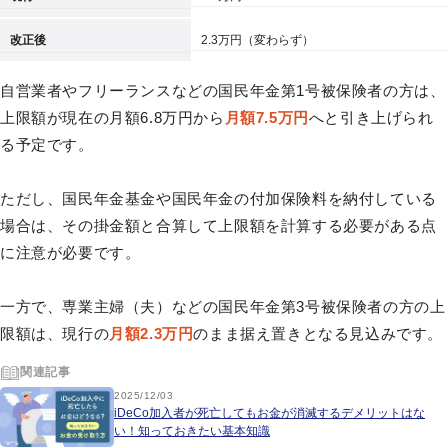
改正後
2.3万円（変わらず）
自営業者やフリーランスなどの国民年金第1号被保険者の方は、
上限額が現在の月額6.8万円から
月額7.5万円
へと引き上げられ
る予定です。
ただし、国民年金基金や国民年金の付加保険料を納付している
場合は、その掛金額と合算して上限額を計算する必要がある点
に注意が必要です。
一方で、専業主婦（夫）などの国民年金第3号被保険者の方の上
限額は、現行の
月額2.3万円
のまま据え置きとなる見込みです。
関連記事
2025/12/03
iDeCo加入者が死亡してもお金が消滅するデメリットはな
い！知っておきたい基本知識