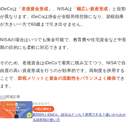
iDeCoは「
老後資金形成
」、NISAは「
幅広い資産形成
」と役割
が異なります。iDeCoは掛金が全額所得控除になり、節税効果
が大きい一方で60歳まで引き出せません。
NISAの場合はいつでも換金可能で、教育費や住宅資金など中長
期の目的にも柔軟に対応できます。
そのため、老後資金はiDeCoで着実に積み立てつつ、NISAで自
由度の高い資産形成を行うのが効率的です。両制度を併用する
ことで、
節税メリットと資金の流動性をバランスよく確保
でき
ます。
関連記事
2023/11/07
#
初心者向け
新NISAとiDeCo、自分はどっち？併用できる？違いからわか
る目的別の使い方