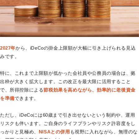
2027年
から、iDeCoの掛金上限額が大幅に引き上げられる見込
みです。
特に、これまで上限額が低かった会社員や公務員の場合は、拠
出枠が大きく拡大します。この改正を最大限に活用すること
で、所得控除による
節税効果を高めながら、効率的に老後資金
を準備
できます。
ただし、iDeCoには60歳まで引き出せないという制約や、運用
リスクも伴います。ご自身のライフプランやリスク許容度をし
っかりと見極め、
NISAとの併用
も視野に入れながら、無理のな