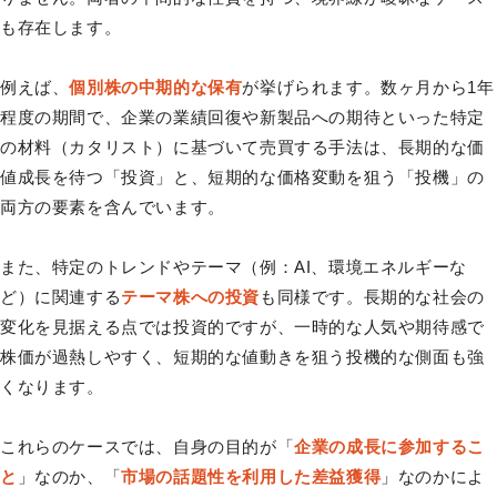
も存在します。
例えば、
個別株の中期的な保有
が挙げられます。数ヶ月から1年
程度の期間で、企業の業績回復や新製品への期待といった特定
の材料（カタリスト）に基づいて売買する手法は、長期的な価
値成長を待つ「投資」と、短期的な価格変動を狙う「投機」の
両方の要素を含んでいます。
また、特定のトレンドやテーマ（例：AI、環境エネルギーな
ど）に関連する
テーマ株への投資
も同様です。長期的な社会の
変化を見据える点では投資的ですが、一時的な人気や期待感で
株価が過熱しやすく、短期的な値動きを狙う投機的な側面も強
くなります。
これらのケースでは、自身の目的が「
企業の成長に参加するこ
と
」なのか、「
市場の話題性を利用した差益獲得
」なのかによ