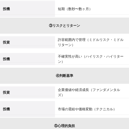
投機
短期（数秒〜数ヶ月）
③リスクとリターン
許容範囲内で管理（ミドルリスク・ミドル
投資
リターン）
不確実性が高い（ハイリスク・ハイリター
投機
ン）
④判断基準
企業価値や経済成長（ファンダメンタル
投資
ズ）
投機
市場の需給や価格変動（テクニカル）
⑤心理的負担