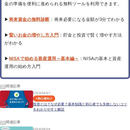
金の準備を便利に進められる無料ツールを利用できます。
▶
将来資金の無料診断
：将来必要になる金額が3分でわかる
▶
賢いお金の増やし方入門
：貯金と投資で賢く増やす方法
がわかる
▶
NISAで始める資産運用～基本編～
：NISAの基本と資産
運用の始め方入門
関連記事
2023/04/07
#
初心者向け
投資とは？なぜ必要？基本知識と初心者でも失敗しないコツ
をわかりやすく解説
関連記事
2024/09/26