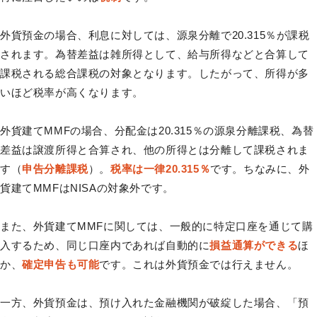
外貨預金の場合、利息に対しては、源泉分離で20.315％が課税
されます。為替差益は雑所得として、給与所得などと合算して
課税される総合課税の対象となります。したがって、所得が多
いほど税率が高くなります。
外貨建てMMFの場合、分配金は20.315％の源泉分離課税、為替
差益は譲渡所得と合算され、他の所得とは分離して課税されま
す（
申告分離課税
）。
税率は一律20.315％
です。ちなみに、外
貨建てMMFはNISAの対象外です。
また、外貨建てMMFに関しては、一般的に特定口座を通じて購
入するため、同じ口座内であれば自動的に
損益通算ができる
ほ
か、
確定申告も可能
です。これは外貨預金では行えません。
一方、外貨預金は、預け入れた金融機関が破綻した場合、「預