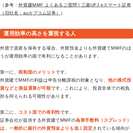
（参考：
外貨建MMF よくあるご質問 | 三菱UFJ eスマート証券
（旧社名：auカブコム証券）
）
運用効率の高さを重視する人
外貨で資産を保有する場合、外貨預金よりも外貨建てMMFのほ
うが運用効率の面で有利になることがあります。
第一に、
税制面のメリット
です。
外貨建てMMFの利益は申告分離課税の対象となり、
他の株式投
資などと損益通算が可能
です。これにより、投資全体での税負
担を抑えられる可能性があります。
第二に、
コスト面での有利性
です。
証券会社が提供する外貨建てMMFの
為替手数料（スプレッド）
は、一般的に銀行の外貨預金よりも低く設定
されている傾向が