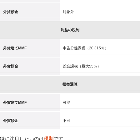
外貨預金
対象外
利益の税制
外貨建てMMF
申告分離課税（20.315％）
外貨預金
総合課税（最大55％）
損益通算
外貨建てMMF
可能
外貨預金
不可
特に注目したいのは
税制
です。