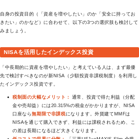
自身の投資目的（「資産を増やしたい」のか「安全に持ってお
きたい」のかなど）に合わせて、以下の3つの選択肢も検討して
みましょう。
NISAを活用したインデックス投資
「中長期的に資産を増やしたい」と考えている人は、まず最優
先で検討すべきなのが新NISA（少額投資非課税制度）を利用し
たインデックス投資です。
税制面の大幅なメリット：
通常、投資で得た利益（分配
金や売却益）には20.315%の税金がかかりますが、NISA
口座なら
無期限で非課税
になります。外貨建てMMFは
NISAを通じて購入できず、利益には課税されるため、こ
の差は長期になるほど大きくなります。
低コストで世界に分散：
「三菱UFJ−eMAXIS Slim 全世