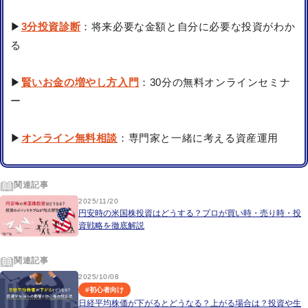
▶
3分投資診断
：将来必要な金額と自分に必要な投資がわか
る
▶
賢いお金の増やし方入門
：30分の無料オンラインセミナ
ー
▶
オンライン無料相談
：専門家と一緒に考える資産運用
関連記事
2025/11/20
円安時の米国株投資はどうする？プロが買い時・売り時・投
資戦略を徹底解説
関連記事
2025/10/08
#
初心者向け
日経平均株価が下がるとどうなる？上がる場合は？投資や生