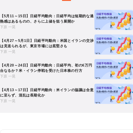
【5月11～15日】日経平均動向：日経平均は短期的な過
熱感はあるものの、さらに上値を狙う展開か
下原 一晃
【4月27～5月1日】日経平均動向：米国とイランの交渉
は見送られるが、東京市場には底堅さも
下原 一晃
【4月20～24日】日経平均動向：日経平均、初の6万円
台なるか？米・イラン停戦を受けた日本株の行方
下原 一晃
【4月13～17日】日経平均動向：米イランの協議は合意
に至らず、混乱は長期化か
下原 一晃