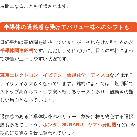
展開になることも予想されます。
半導体の過熱感を受けてバリュー株へのシフトも
日経平均は高値圏を維持していますが、それをけん引するのが
半導体関連銘柄
です。ただし、それだけに、⽇々の材料によっ
て株価が上下しやすい状況です。
東京エレクトロン
、
イビデン
、
信越化学
、
ディスコ
などはボラ
ティリティが大きくなっています。銘柄によっては、短期間で
ストップ⾼からストップ安へ転じるケースもあり、値動きの難
しい局⾯となっています。
過熱感のある半導体以外のバリュー（割安）株を物色する選択
肢もあるでしょう。
ホンダ
、
SUBARU
、
ヤマハ発動機
などは今
期の好決算を背景に買われています。