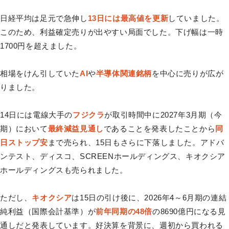
日経平均は足元で急伸し
13日には最高値を更新
していました。
このため、利益確定売りが出やすい局面でした。下げ幅は一時
1700円を超えました。
相場をけん引していた
AI
や
半導体関連銘柄
を中心に売りが広が
りました。
14日には電線大手の
フジクラ
が取引時間中に2027年3月期（今
期）において
最終減益見通し
であることを発表したことから
同
日ストップ安
まで売られ、15日もさらに下落しました。アドバ
ンテスト、ディスコ、SCREENホールディングス、キオクシア
ホールディングスも売られました。
ただし、
キオクシア
は15日の引け後に、2026年4～6月期の連結
純利益（国際会計基準）が
前年同期の48倍
の8690億円になる見
通しだと発表しています。好決算を背景に、週初から買われる