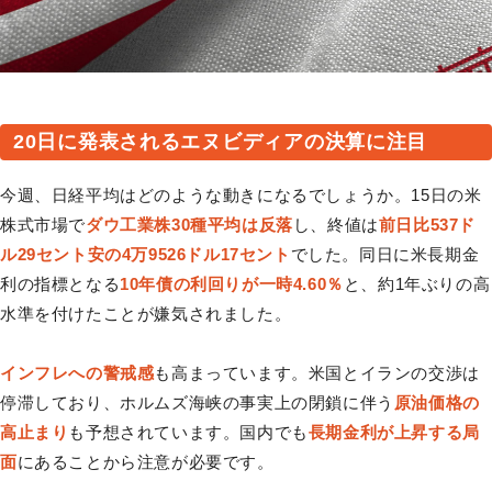
20日に発表されるエヌビディアの決算に注目
今週、日経平均はどのような動きになるでしょうか。15日の米
株式市場で
ダウ工業株30種平均は反落
し、終値は
前日比537ド
ル29セント安の4万9526ドル17セント
でした。同日に米長期金
利の指標となる
10年債の利回りが一時4.60％
と、約1年ぶりの高
水準を付けたことが嫌気されました。
インフレへの警戒感
も高まっています。米国とイランの交渉は
停滞しており、ホルムズ海峡の事実上の閉鎖に伴う
原油価格の
高止まり
も予想されています。国内でも
長期金利が上昇する局
面
にあることから注意が必要です。