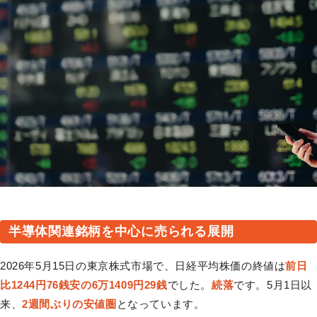
半導体関連銘柄を中心に売られる展開
2026年5月15日の東京株式市場で、日経平均株価の終値は
前日
比1244円76銭安の6万1409円29銭
でした。
続落
です。5月1日以
来、
2週間ぶりの安値圏
となっています。