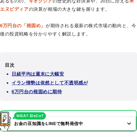
あるものの、
キオクシア
の歴史的な好決算や、20日に控える
米
エヌビディア
の決算が相場の大きな鍵を握ります。
6万円台の「根固め」
が期待される最新の株式市場の動向と、今
後の投資戦略を分かりやすく解説します。
目次
日経平均は週末に大幅安
イラン情勢は依然として不透明感が
6万円台の根固めに期待
NISA? iDeCo?
お金の豆知識をLINEで無料発信中