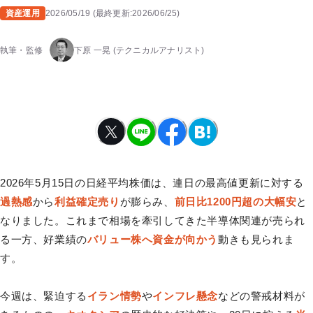
資産運用
2026/05/19
(
最終更新:
2026/06/25
)
執筆・監修
下原 一晃
(テクニカルアナリスト)
2026年5月15日の日経平均株価は、連日の最高値更新に対する
過熱感
から
利益確定売り
が膨らみ、
前日比1200円超の大幅安
と
なりました。これまで相場を牽引してきた半導体関連が売られ
る一方、好業績の
バリュー株へ資金が向かう
動きも見られま
す。
今週は、緊迫する
イラン情勢
や
インフレ懸念
などの警戒材料が