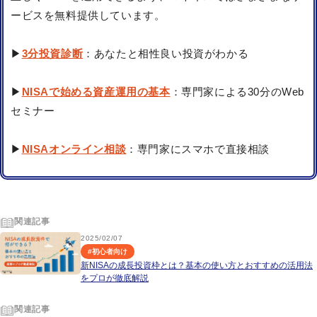
ービスを無料提供しています。
▶
3分投資診断
：あなたと相性良い投資がわかる
▶
NISAで始める資産運用の基本
：専門家による30分のWeb
セミナー
▶
NISAオンライン相談
：専門家にスマホで直接相談
関連記事
2025/02/07
#
初心者向け
新NISAの成長投資枠とは？基本の使い方とおすすめの活用法
をプロが徹底解説
関連記事