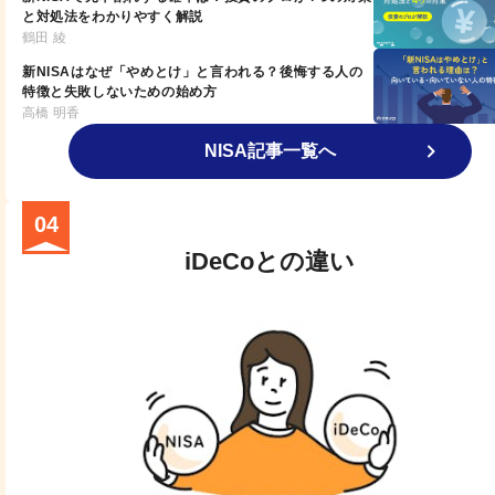
と対処法をわかりやすく解説
鶴田 綾
新NISAはなぜ「やめとけ」と言われる？後悔する人の
特徴と失敗しないための始め方
高橋 明香
NISA記事一覧へ
04
iDeCoとの違い