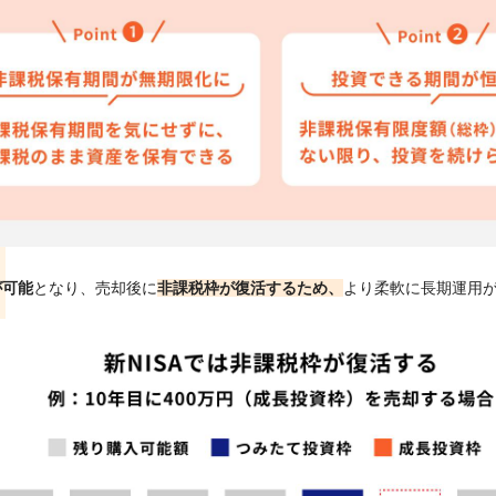
が可能
となり、売却後に
非課税枠が復活するため、
より柔軟に長期運用