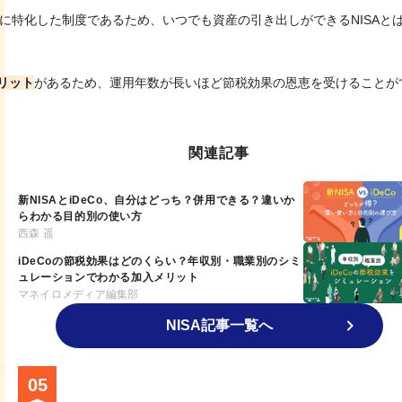
作りに特化した制度であるため、いつでも資産の引き出しができるNISAと
リット
があるため、運用年数が長いほど節税効果の恩恵を受けることが
関連記事
新NISAとiDeCo、自分はどっち？併用できる？違いか
らわかる目的別の使い方
西森 遥
iDeCoの節税効果はどのくらい？年収別・職業別のシミ
ュレーションでわかる加入メリット
マネイロメディア編集部
NISA記事一覧へ
05