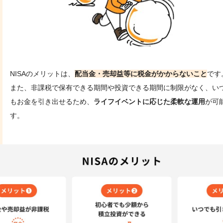
NISAのメリットは、
配当金・売却益等に税金がかからないこと
です
また、非課税で保有できる期間や投資できる期間に制限がなく、い
もお金を引き出せるため、
ライフイベントに応じた柔軟な運用
が可
す。