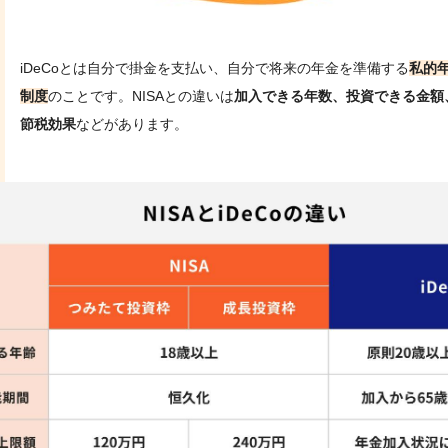
iDeCoとは自分で掛金を支払い、自分で将来の年金を準備する
私的
制度
のことです。NISAとの違いは
加入できる年数、投資できる金額
節税効果
などがあります。