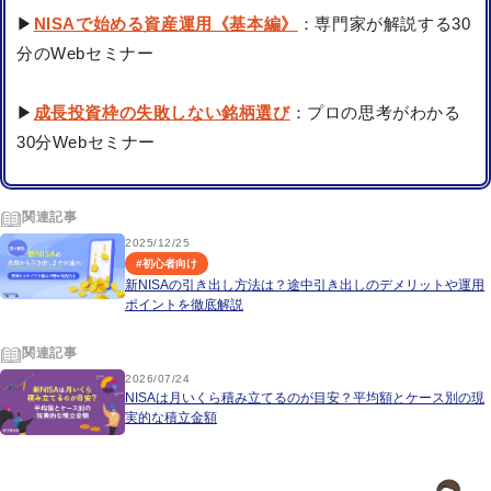
▶
NISAで始める資産運用《基本編》
：専門家が解説する30
分のWebセミナー
▶
成長投資枠の失敗しない銘柄選び
：プロの思考がわかる
30分Webセミナー
関連記事
2025/12/25
#
初心者向け
新NISAの引き出し方法は？途中引き出しのデメリットや運用
ポイントを徹底解説
関連記事
2026/07/24
NISAは月いくら積み立てるのが目安？平均額とケース別の現
実的な積立金額