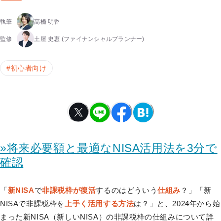
執筆
高橋 明香
監修
土屋 史恵
(ファイナンシャルプランナー)
#
初心者向け
»将来必要額と最適なNISA活用法を3分で
確認
「
新NISA
で
非課税枠が復活
するのはどういう
仕組み
？」「新
NISAで非課税枠を
上手く活用する方法
は？」と、2024年から始
まった新NISA（新しいNISA）の非課税枠の仕組みについて詳