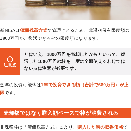
新NISAは
簿価残高方式
で管理されるため、非課税保有限度額の
1800万円が、復活できる枠の限度額になります。
とはいえ、1800万円を売却したからといって、復
活した1800万円の枠を一度に全額使えるわけでは
注意点
ない点は注意が必要です。
翌年の投資可能枠は
1年で投資できる額（合計で360万円）が上
限
です。
売却額ではなく購入額ベースで枠が消費される
非課税枠は「簿価残高方式」により、
購入した時の取得価格
で