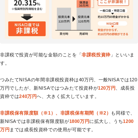
非課税で投資が可能な金額のことを「
非課税投資枠
」といいま
す。
つみたてNISAの年間非課税投資枠は40万円、一般NISAでは120
万円でしたが、新NISAではつみたて投資枠が
120万円
、成長投
資枠では
240万円
へ、大きく拡大しています。
非課税保有限度額（※1）、非課税保有期間（※2）
も同様で、
新NISAでは非課税保有限度額が
1800万円
に拡大し、うち
1200
万円
までは成長投資枠での使用が可能です。