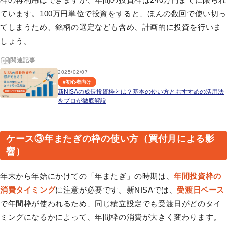
ています。100万円単位で投資をすると、ほんの数回で使い切っ
てしまうため、銘柄の選定なども含め、計画的に投資を行いま
しょう。
関連記事
2025/02/07
#
初心者向け
新NISAの成長投資枠とは？基本の使い方とおすすめの活用法
をプロが徹底解説
ケース③年またぎの枠の使い方（買付月による影
響）
年末から年始にかけての「年またぎ」の時期は、
年間投資枠の
消費タイミング
に注意が必要です。新NISAでは、
受渡日ベース
で年間枠が使われるため、同じ積立設定でも受渡日がどのタイ
ミングになるかによって、年間枠の消費が大きく変わります。