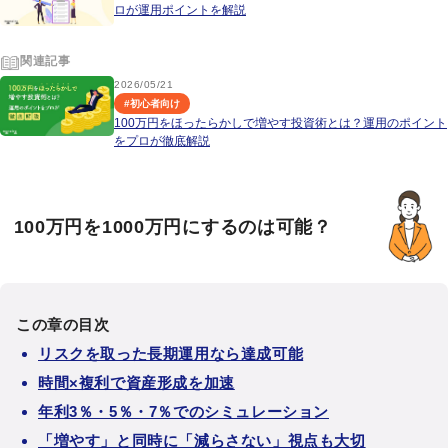
ロが運用ポイントを解説
関連記事
2026/05/21
#
初心者向け
100万円をほったらかしで増やす投資術とは？運用のポイント
をプロが徹底解説
100万円を1000万円にするのは可能？
この章の目次
リスクを取った長期運用なら達成可能
時間×複利で資産形成を加速
年利3％・5％・7％でのシミュレーション
「増やす」と同時に「減らさない」視点も大切