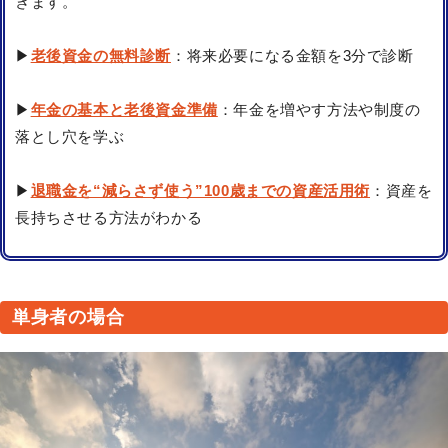
きます。
▶
老後資金の無料診断
：将来必要になる金額を3分で診断
▶
年金の基本と老後資金準備
：年金を増やす方法や制度の
落とし穴を学ぶ
▶
退職金を“減らさず使う”100歳までの資産活用術
：資産を
長持ちさせる方法がわかる
単身者の場合