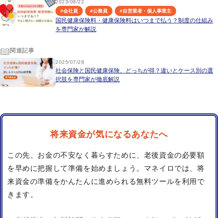
2023/08/22
#
会社員
#
公務員
#
自営業者・個人事業主
国民健康保険料・健康保険料はいつまで払う？制度の仕組み
を専門家が解説
関連記事
2025/07/28
社会保険と国民健康保険、どっちが得？違いとケース別の選
択肢を専門家が徹底解説
将来資金が気になるあなたへ
この先、お金の不安なく暮らすために、老後資金の必要額
を早めに把握して準備を始めましょう。マネイロでは、将
来資金の準備をかんたんに進められる無料ツールを利用で
きます。