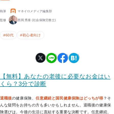
執筆
マネイロメディア編集部
監修
西岡 秀泰
(社会保険労務士)
#
60代
#
初心者向け
【無料】あなたの老後に必要なお金はい
くら？3分で診断
退職後
の健康保険、
任意継続と国民健康保険はどっちが得
？そ
んな疑問をお持ちの方も多いかもしれません。退職後の健康保
険選びは、今後の生活に直結する重要な決断です。任意継続、