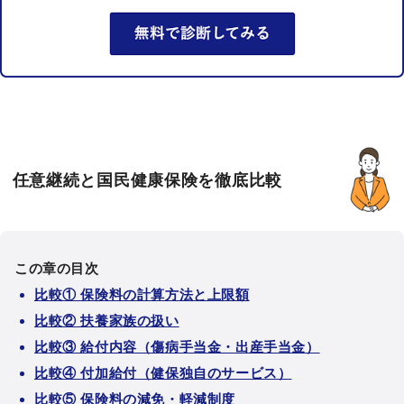
任意継続と国民健康保険を徹底比較
この章の目次
比較① 保険料の計算方法と上限額
比較② 扶養家族の扱い
比較③ 給付内容（傷病手当金・出産手当金）
比較④ 付加給付（健保独自のサービス）
比較⑤ 保険料の減免・軽減制度