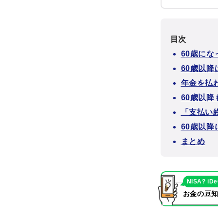
目次
60歳に
60歳以
年金を払
60歳以
「支払い
60歳以
まとめ
NISA? iD
お金の豆知