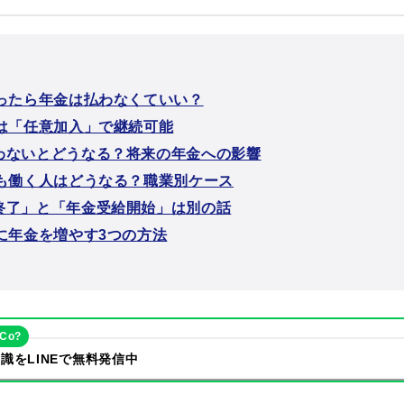
なったら年金は払わなくていい？
降は「任意加入」で継続可能
わないとどうなる？将来の年金への影響
降も働く人はどうなる？職業別ケース
終了」と「年金受給開始」は別の話
降に年金を増やす3つの方法
eCo?
識をLINEで無料発信中