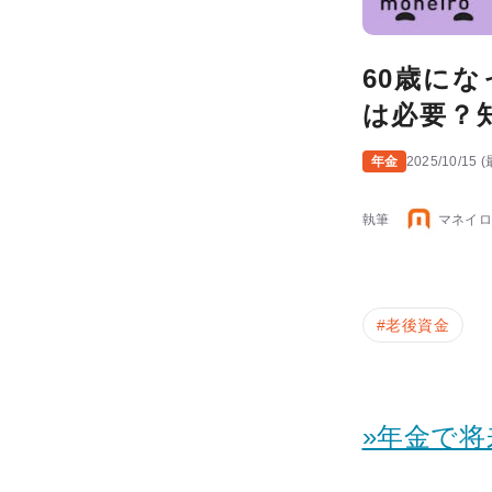
60歳に
は必要？
年金
2025/10/15
(
執筆
マネイロ
#
老後資金
»年金で