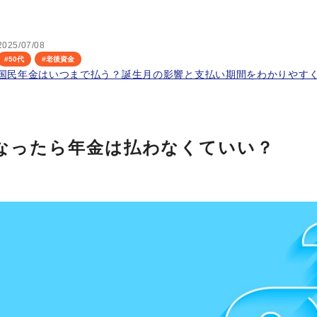
2025/07/08
#
50代
#
老後資金
国民年金はいつまで払う？誕生月の影響と支払い期間をわかりやす
になったら年金は払わなくていい？