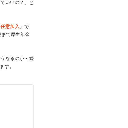
くていいの？」と
「
任意加入
」で
歳まで厚生年金
どうなるのか・続
ます。