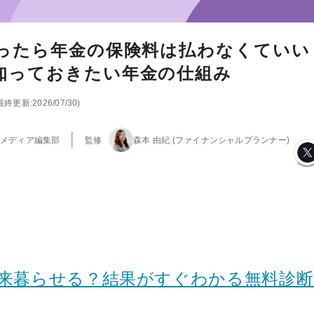
なったら年金の保険料は払わなくていい
知っておきたい年金の仕組み
最終更新:
2026/07/30
)
メディア編集部
監修
森本 由紀
(ファイナンシャルプランナー)
将来暮らせる？結果がすぐわかる無料診