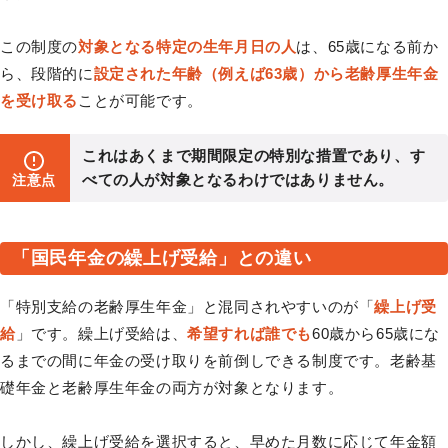
この制度の
対象となる特定の生年月日の人
は、65歳になる前か
ら、段階的に
設定された年齢（例えば63歳）から老齢厚生年金
を受け取る
ことが可能です。
これはあくまで期間限定の特別な措置であり、す
べての人が対象となるわけではありません。
注意点
「国民年金の繰上げ受給」との違い
「特別支給の老齢厚生年金」と混同されやすいのが「
繰上げ受
給
」です。繰上げ受給は、
希望すれば誰でも
60歳から65歳にな
るまでの間に年金の受け取りを前倒しできる制度です。老齢基
礎年金と老齢厚生年金の両方が対象となります。
しかし、繰上げ受給を選択すると、早めた月数に応じて年金額