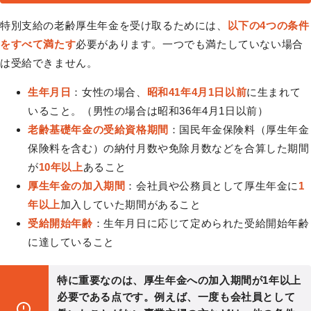
特別支給の老齢厚生年金を受け取るためには、
以下の4つの条件
をすべて満たす
必要があります。一つでも満たしていない場合
は受給できません。
生年月日
：女性の場合、
昭和41年4月1日以前
に生まれて
いること。（男性の場合は昭和36年4月1日以前）
老齢基礎年金の受給資格期間
：国民年金保険料（厚生年金
保険料を含む）の納付月数や免除月数などを合算した期間
が
10年以上
あること
厚生年金の加入期間
：会社員や公務員として厚生年金に
1
年以上
加入していた期間があること
受給開始年齢
：生年月日に応じて定められた受給開始年齢
に達していること
特に重要なのは、厚生年金への加入期間が1年以上
必要である点です。例えば、一度も会社員として