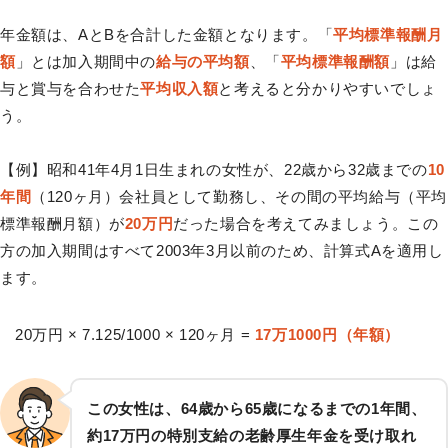
年金額は、AとBを合計した金額となります。「
平均標準報酬月
額
」とは加入期間中の
給与の平均額
、「
平均標準報酬額
」は給
与と賞与を合わせた
平均収入額
と考えると分かりやすいでしょ
う。
【例】昭和41年4月1日生まれの女性が、22歳から32歳までの
10
年間
（120ヶ月）会社員として勤務し、その間の平均給与（平均
標準報酬月額）が
20万円
だった場合を考えてみましょう。この
方の加入期間はすべて2003年3月以前のため、計算式Aを適用し
ます。
20万円 × 7.125/1000 × 120ヶ月 =
17万1000円（年額）
この女性は、64歳から65歳になるまでの1年間、
約17万円の特別支給の老齢厚生年金を受け取れ