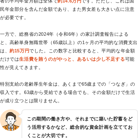
者の平均年金月額は全体で
約14.6万円
です。ただし、これは国
民年金部分を含んだ金額であり、また男女差も大きい点に注意
が必要です。
一方で、総務省の2024年（令和6年）の家計調査報告による
と、高齢単身無職世帯（65歳以上）の1ヶ月の平均的な消費支出
は、
約15万円
でした。この数字と比較すると、平均的な年金額
だけでは
生活費を賄うのがやっと、あるいは少し不足する
可能
性が見えてきます。
特別支給の老齢厚生年金は、あくまで65歳までの「つなぎ」の
収入です。63歳から受給できる場合でも、その金額だけで生活
が成り立つとは限りません。
この期間の働き方や、それまでに築いた貯蓄をど
う活用するかなど、総合的な資金計画を立ててお
くことが大切です。