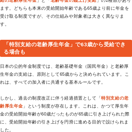
給の老齢厚生年金
」と「
老齢年金の繰上げ受給
」の2種類があり
ます。どちらも本来の受給開始年齢である65歳より前に年金を
受け取る制度ですが、その仕組みや対象者は大きく異なりま
す。
「特別支給の老齢厚生年金」で63歳から受給でき
る場合も
日本の公的年金制度では、老齢基礎年金（国民年金）と老齢厚
生年金の支給は、原則として65歳からと決められています。こ
れは、すべての加入者に共通する基本ルールです。
しかし、過去の制度改正に伴う経過措置として「
特別支給の老
齢厚生年金
」という制度が存在します。これは、かつて厚生年
金の受給開始年齢が60歳だったものが65歳に引き上げられた際
に、受給開始年齢の引き上げを円滑に進める目的で設けられま
した。