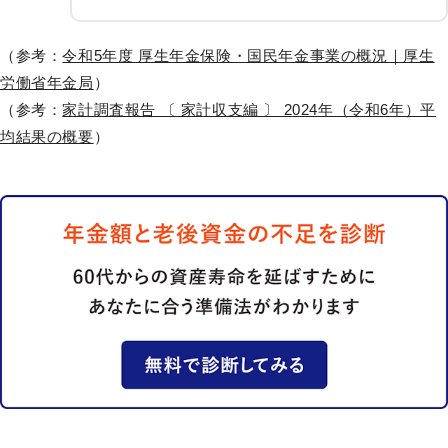
（参考：
令和5年度 厚生年金保険・国民年金事業の概況｜厚生
労働省年金局
）
（参考：
家計調査報告 〔 家計収支編 〕 2024年（令和6年）平
均結果の概要
）