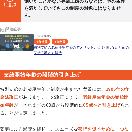
働いたことがない専業主婦の方などは、他の条件
注意点
を満たしていてもこの制度の対象にはなりませ
ん。
関連記事
2026/08/05
#
会社員
#
公務員
特別支給の老齢厚生年金のデメリットとは？損しないための
受給判断と対処法
支給開始年齢の段階的引き上げ
特別支給の老齢厚生年金制度が生まれた背景には、
1985年の年
金法改正
があります。この改正により、
老齢厚生年金の受給開
始年齢
が、それまでの60歳から段階的に
65歳へと引き上げ
られ
ることが決定しました。
変更による影響を緩和し、スムーズな
移行を促すために「つな