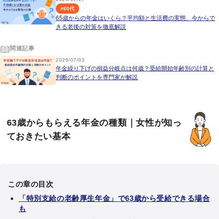
#
60代
65歳からの年金はいくら？平均額と生活費の実態、今からで
きる老後の対策を徹底解説
関連記事
2026/07/03
年金繰り下げの損益分岐点は何歳？受給開始年齢別の計算と
判断のポイントを専門家が解説
63歳からもらえる年金の種類｜女性が知っ
ておきたい基本
この章の目次
「特別支給の老齢厚生年金」で63歳から受給できる場合
も