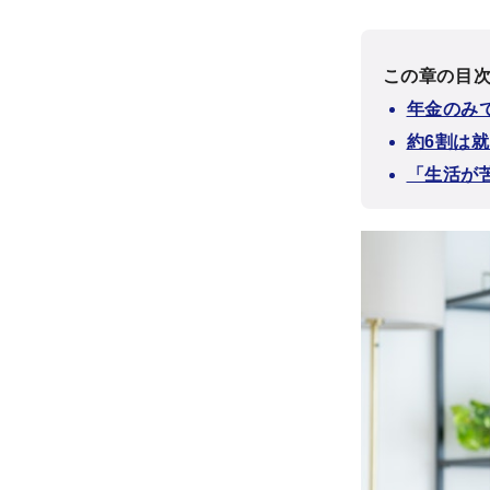
この章の目
年金のみで
約6割は
「生活が苦