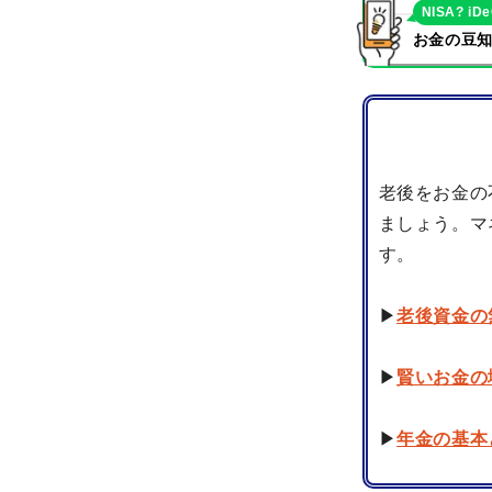
NISA? iD
お金の豆知
老後をお金の
ましょう。マ
す。
▶
老後資金の
▶
賢いお金の
▶
年金の基本