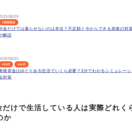
2025/08/28
#
老後資金
年金だけでは暮らせないのは本当？不足額と今からできる老後の対
が解説
2026/06/25
#
50代
#
60代
老後資金はゆとりある生活でいくら必要？3分でわかるシミュレーシ
る対策
金だけで生活している人は実際どれく
のか