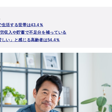
次
生活する世帯は43.4％
就労収入や貯蓄で不足分を補っている
しい」と感じる高齢者は54.4％