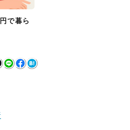
万円で暮ら
断