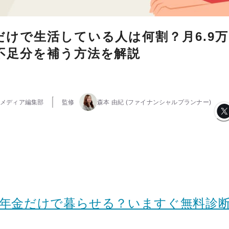
だけで生活している人は何割？月6.9
不足分を補う方法を解説
メディア編集部
監修
森本 由紀
(ファイナンシャルプランナー)
は年金だけで暮らせる？いますぐ無料診