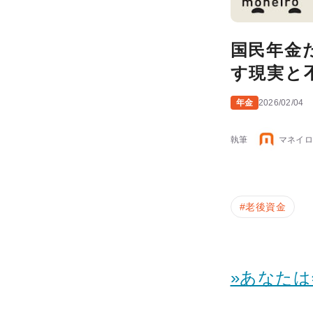
国民年金
す現実と
年金
2026/02/04
執筆
マネイロ
#
老後資金
»あなた