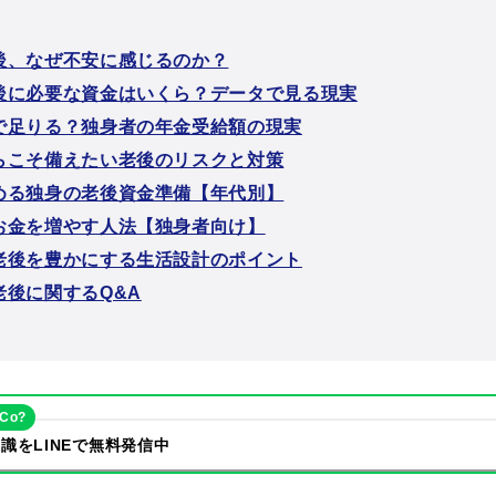
後、なぜ不安に感じるのか？
後に必要な資金はいくら？データで見る現実
で足りる？独身者の年金受給額の現実
らこそ備えたい老後のリスクと対策
める独身の老後資金準備【年代別】
お金を増やす人法【独身者向け】
老後を豊かにする生活設計のポイント
老後に関するQ&A
eCo?
識をLINEで無料発信中