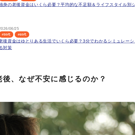
独身の老後資金はいくら必要？平均的な不足額＆ライフスタイル別
2026/06/25
#
50代
#
60代
老後資金はゆとりある生活でいくら必要？3分でわかるシミュレーシ
る対策
老後、なぜ不安に感じるのか？