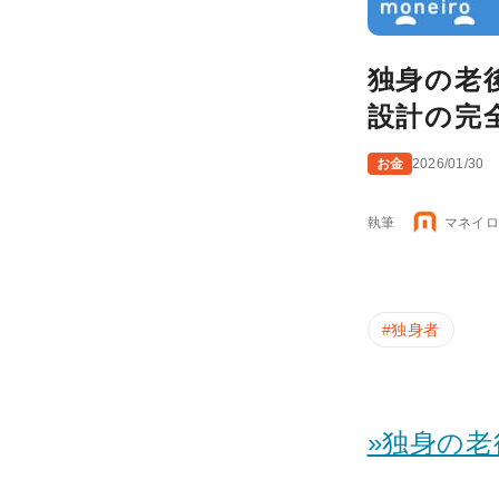
独身の老
設計の完
お金
2026/01/30
執筆
マネイロ
#
独身者
»独身の