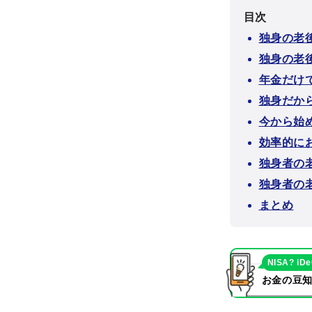
目次
独身の老
独身の老
年金だけ
独身だか
今から始
効率的に
独身者の
独身者の
まとめ
NISA? iD
お金の豆知