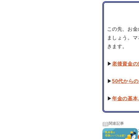
この先、お金
ましょう。マ
きます。
▶
老後資金の
▶
50代から
▶
年金の基本
関連記事