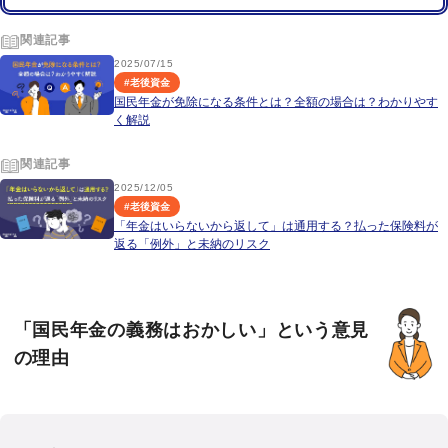
関連記事
2025/07/15
#
老後資金
国民年金が免除になる条件とは？全額の場合は？わかりやす
く解説
関連記事
2025/12/05
#
老後資金
「年金はいらないから返して」は通用する？払った保険料が
返る「例外」と未納のリスク
「国民年金の義務はおかしい」という意見
の理由