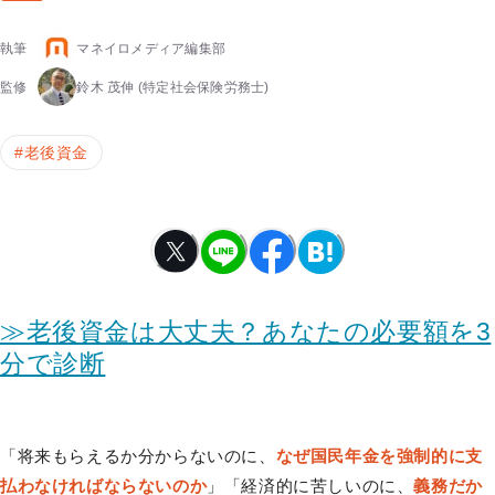
執筆
マネイロメディア編集部
監修
鈴木 茂伸
(特定社会保険労務士)
#
老後資金
≫老後資金は大丈夫？あなたの必要額を3
分で診断
「将来もらえるか分からないのに、
なぜ国民年金を強制的に支
払わなければならないのか
」「経済的に苦しいのに、
義務だか