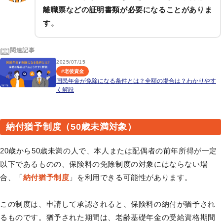
離職票などの証明書類が必要になることがありま
す。
関連記事
2025/07/15
#
老後資金
国民年金が免除になる条件とは？全額の場合は？わかりやす
く解説
納付猶予制度（50歳未満対象）
20歳から50歳未満の人で、本人または配偶者の前年所得が一定
以下であるものの、保険料の免除制度の対象にはならない場
合、「
納付猶予制度
」を利用できる可能性があります。
この制度は、申請して承認されると、保険料の納付が猶予され
るものです。猶予された期間は、老齢基礎年金の受給資格期間