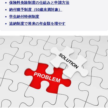
保険料免除制度の仕組みと申請方法
納付猶予制度（50歳未満対象）
学生納付特例制度
追納制度で将来の年金額を増やす