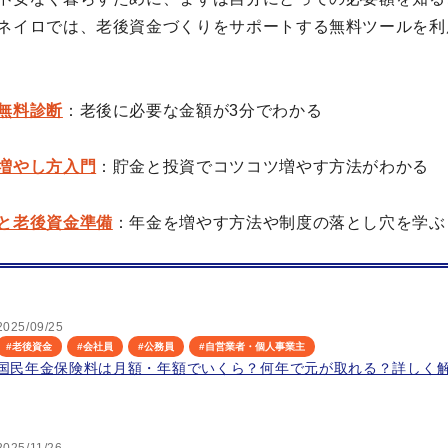
ネイロでは、老後資金づくりをサポートする無料ツールを利
無料診断
：老後に必要な金額が3分でわかる
増やし方入門
：貯金と投資でコツコツ増やす方法がわかる
と老後資金準備
：年金を増やす方法や制度の落とし穴を学ぶ
2025/09/25
#
老後資金
#
会社員
#
公務員
#
自営業者・個人事業主
国民年金保険料は月額・年額でいくら？何年で元が取れる？詳しく