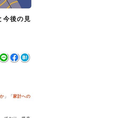
と今後の見
か
」「
家計への