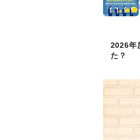
202
た？