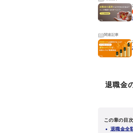
関連記事
退職金
この章の目
退職金全