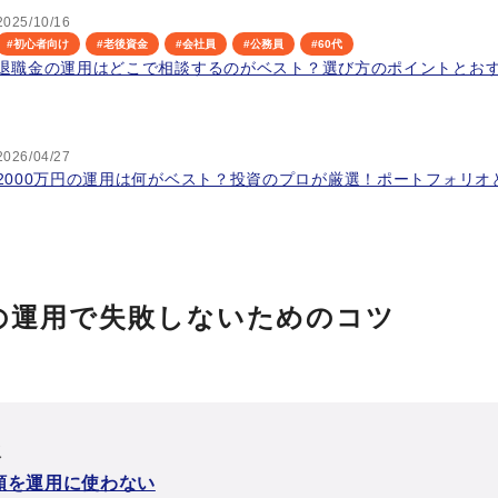
2025/10/16
#
初心者向け
#
老後資金
#
会社員
#
公務員
#
60代
退職金の運用はどこで相談するのがベスト？選び方のポイントとお
2026/04/27
2000万円の運用は何がベスト？投資のプロが厳選！ポートフォリオ
の運用で失敗しないためのコツ
次
額を運用に使わない