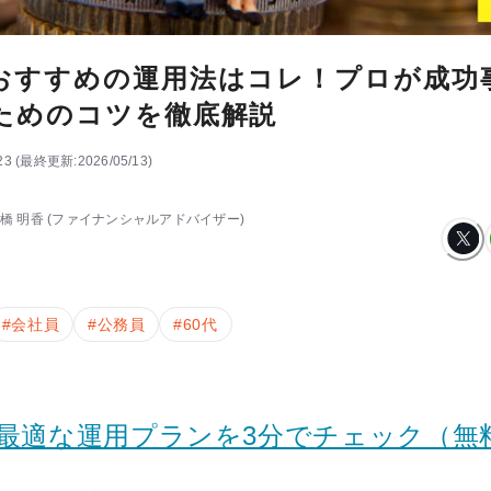
おすすめの運用法はコレ！プロが成功
ためのコツを徹底解説
23
(
最終更新:
2026/05/13
)
橋 明香
(ファイナンシャルアドバイザー)
#
会社員
#
公務員
#
60代
の最適な運用プランを3分でチェック（無