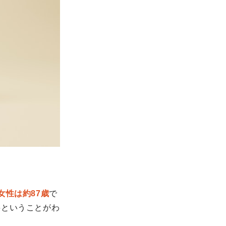
女性は約87歳
で
要ということがわ