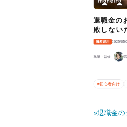
退職金の
敗しない
資産運用
2025/05/
執筆・監修
高
#
初心者向け
»退職金