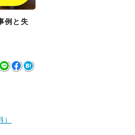
事例と失
料）