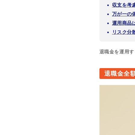
収支を考
万が一の
運用商品
リスク分
退職金を運用す
退職金全