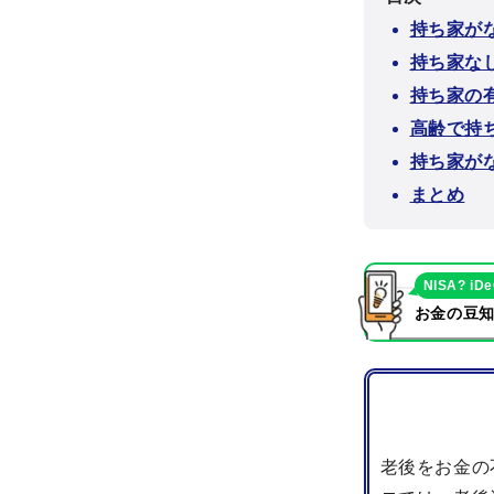
持ち家が
持ち家な
持ち家の
高齢で持
持ち家が
まとめ
NISA? iD
お金の豆知
老後をお金の