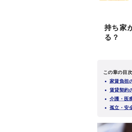
持ち家
る？
この章の目
家賃負担
賃貸契約
介護・医
孤立・安