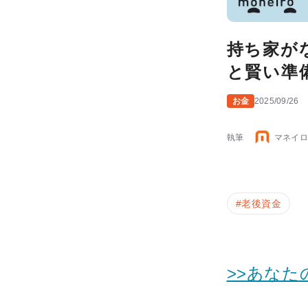
持ち家が
と賢い準
お金
2025/09/26
執筆
マネイロ
#
老後資金
>>あな