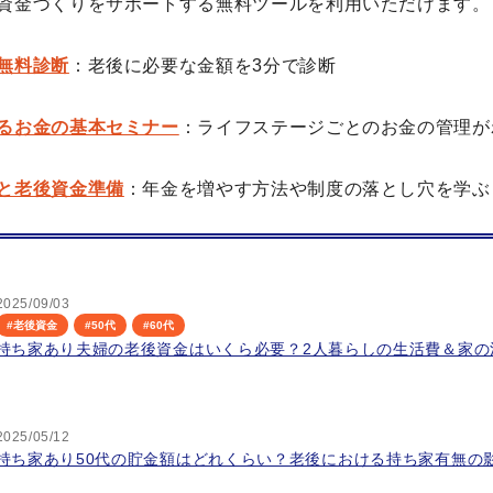
資金づくりをサポートする無料ツールを利用いただけます。
無料診断
：老後に必要な金額を3分で診断
るお金の基本セミナー
：ライフステージごとのお金の管理が
と老後資金準備
：年金を増やす方法や制度の落とし穴を学ぶ
2025/09/03
#
老後資金
#
50代
#
60代
持ち家あり夫婦の老後資金はいくら必要？2人暮らしの生活費＆家の
2025/05/12
持ち家あり50代の貯金額はどれくらい？老後における持ち家有無の