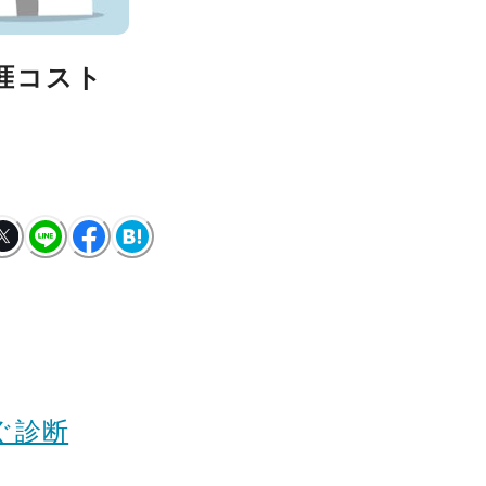
涯コスト
ぐ診断