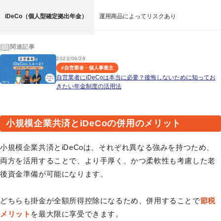
iDeCo（個人型確定拠出年金）
運用商品によってリスクあり
関連記事
2023/09/28
#
自営業者・個人事業主
自営業者にiDeCoは本当に必要？後悔しないために知ってお
きたい年金制度の活用法
小規模企業共済とiDeCoの併用のメリット
小規模企業共済とiDeCoは、それぞれ異なる強みを持つため、
両方を活用することで、より手厚く、かつ柔軟性も考慮した老
後資金準備が可能になります。
どちらも掛金が全額所得控除になるため、併用することで
節税
メリット
を最大限に享受できます。