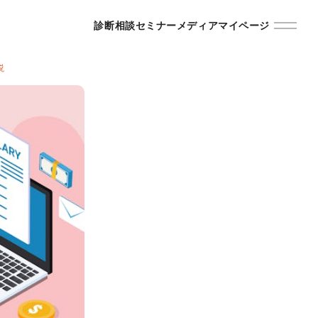
診断
相談
セミナー
メディア
マイページ
説