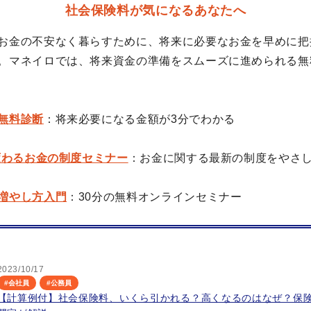
社会保険料が気になるあなたへ
お金の不安なく暮らすために、将来に必要なお金を早めに把
。マネイロでは、将来資金の準備をスムーズに進められる無
無料診断
：将来必要になる金額が3分でわかる
に変わるお金の制度セミナー
：お金に関する最新の制度をやさ
増やし方入門
：30分の無料オンラインセミナー
2023/10/17
#
会社員
#
公務員
【計算例付】社会保険料、いくら引かれる？高くなるのはなぜ？保