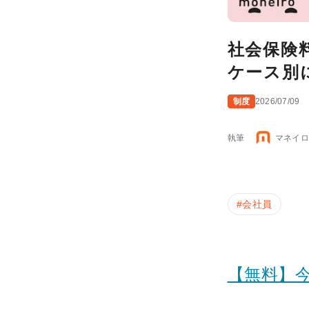
社会保険
ケース別
制度
2026/07/09
執筆
マネイロ
#
会社員
【無料】