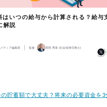
料はいつの給与から計算される？給与
に解説
メディア編集部
監修
西岡 秀泰
(社会保険労務士)
今の貯蓄額で大丈夫？将来の必要資金を3