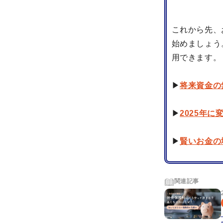
これから先、
始めましょう
用できます。
▶
将来資金の
▶
2025年
▶
賢いお金の
関連記事