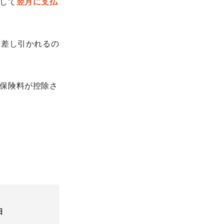
して
翌月に支払
ら差し引かれるの
保険料が控除さ
日