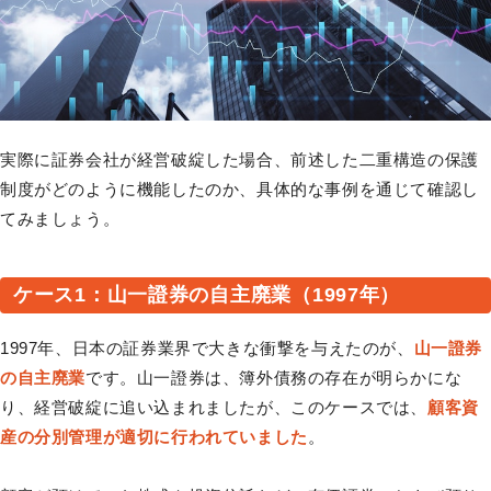
実際に証券会社が経営破綻した場合、前述した二重構造の保護
制度がどのように機能したのか、具体的な事例を通じて確認し
てみましょう。
ケース1：山一證券の自主廃業（1997年）
1997年、日本の証券業界で大きな衝撃を与えたのが、
山一證券
の自主廃業
です。山一證券は、簿外債務の存在が明らかにな
り、経営破綻に追い込まれましたが、このケースでは、
顧客資
産の分別管理が適切に行われていました
。