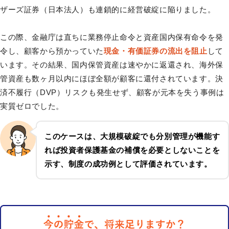
ザーズ証券（日本法人）も連鎖的に経営破綻に陥りました。
この際、金融庁は直ちに業務停止命令と資産国内保有命令を発
令し、顧客から預かっていた
現金・有価証券の流出を阻止
して
います。その結果、国内保管資産は速やかに返還され、海外保
管資産も数ヶ月以内にほぼ全額が顧客に還付されています。決
済不履行（DVP）リスクも発生せず、顧客が元本を失う事例は
実質ゼロでした。
このケースは、大規模破綻でも
分別管理が機能す
れば投資者保護基金の補償を必要としない
ことを
示す、制度の成功例として評価されています。