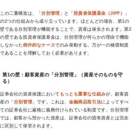
この二重構造は、「
分別管理
」と「
投資者保護基金（JIPF）
」
の2つの仕組みから成り立っています。ほとんどの場合、第1の
壁である分別管理が機能することで、資産は保全されます。第2
の壁である投資者保護基金は、分別管理が何らかの理由で機能
しなかった
例外的なケース
でのみ発動する、万が一の補償制度
であることを理解しておく必要があります。
第1の壁：顧客資産の「分別管理」（資産そのものを守
る）
証券会社の資産保護において
もっとも重要な仕組み
が、顧客資
産の「
分別管理
」です。これは、
金融商品取引法
によってすべ
ての証券会社に厳格に義務付けられている制度です。分別管理
では、顧客から預かった資産は、証券会社の固有資産とは完全
に区別して保管されます。