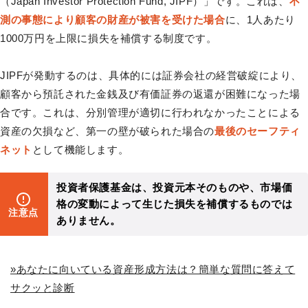
（Japan Investor Protection Fund, JIPF）」です。これは、
不
測の事態により顧客の財産が被害を受けた場合
に、1人あたり
1000万円を上限に損失を補償する制度です。
JIPFが発動するのは、具体的には証券会社の経営破綻により、
顧客から預託された金銭及び有価証券の返還が困難になった場
合です。これは、分別管理が適切に行われなかったことによる
資産の欠損など、第一の壁が破られた場合の
最後のセーフティ
ネット
として機能します。
投資者保護基金は、
投資元本そのものや、市場価
格の変動によって生じた損失
を補償するものでは
注意点
ありません。
»あなたに向いている資産形成方法は？簡単な質問に答えて
サクッと診断