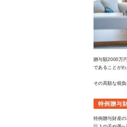
贈与額2000万
であることがわ
その高額な税負
特例贈与
特例贈与財産の
以上の子や孫へ