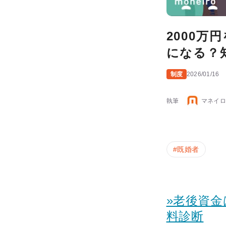
2000
になる？
制度
2026/01/16
執筆
マネイロ
#
既婚者
»老後資
料診断