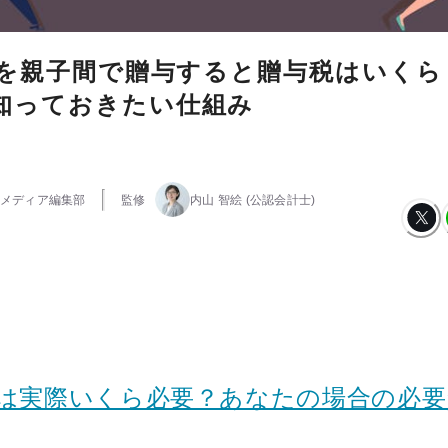
万円を親子間で贈与すると贈与税はいくら
知っておきたい仕組み
メディア編集部
監修
内山 智絵
(公認会計士)
金は実際いくら必要？あなたの場合の必要