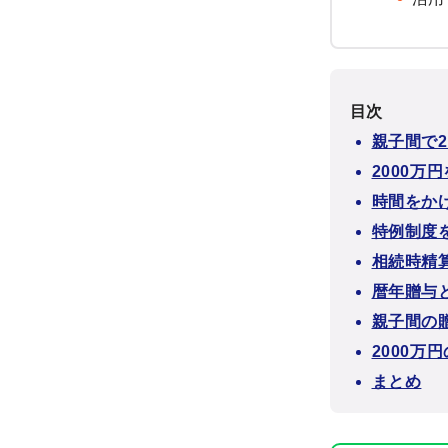
目次
親子間で2
2000万
時間をか
特例制度
相続時精
暦年贈与
親子間の
2000万
まとめ