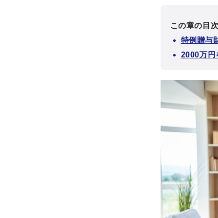
この章の目
特例贈与
2000万