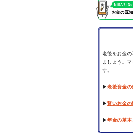
NISA? iD
お金の豆知
老後をお金の
ましょう。マ
す。
▶
老後資金の
▶
賢いお金の
▶
年金の基本