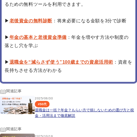
るための無料ツールを利用できます。
▶
老後資金の無料診断
：将来必要になる金額を3分で診断
▶
年金の基本と老後資金準備
：年金を増やす方法や制度の
落とし穴を学ぶ
▶
退職金を“減らさず使う”100歳までの資産活用術
：資産を
長持ちさせる方法がわかる
関連記事
2025/06/30
#
50代
退職金は一括？年金？もらい方で損しないための選び方と税
金・活用法まで徹底解説
関連記事
2025/10/16