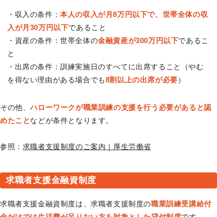
・収入の条件：
本人の収入が月8万円以下で、世帯全体の収
入が月30万円以下
であること
・資産の条件：世帯全体の
金融資産が300万円以下
であるこ
と
・出席の条件：訓練実施日のすべてに出席すること（やむ
を得ない理由がある場合でも
8割以上の出席が必要
）
その他、
ハローワークが職業訓練の支援を行う必要があると認
めたこと
などが条件となります。
参照：
求職者支援制度のご案内｜厚生労働省
求職者支援金融資制度
求職者支援金融資制度は、求職者支援制度の
職業訓練受講給付
金だけでは生活費が足りない方を対象とした貸付制度
です。