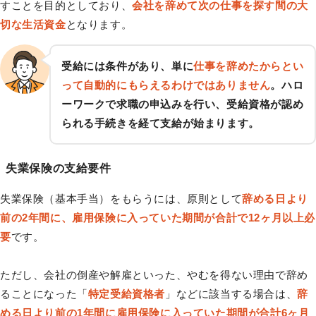
すことを目的としており、
会社を辞めて次の仕事を探す間の大
切な生活資金
となります。
受給には条件があり、単に
仕事を辞めたからとい
って自動的にもらえるわけではありません
。ハロ
ーワークで求職の申込みを行い、受給資格が認め
られる手続きを経て支給が始まります。
失業保険の支給要件
失業保険（基本手当）をもらうには、原則として
辞める日より
前の2年間に、雇用保険に入っていた期間が合計で12ヶ月以上必
要
です。
ただし、会社の倒産や解雇といった、やむを得ない理由で辞め
ることになった「
特定受給資格者
」などに該当する場合は、
辞
める日より前の1年間に雇用保険に入っていた期間が合計6ヶ月