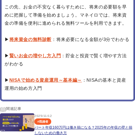
この先、お金の不安なく暮らすために、将来の必要額を早
めに把握して準備を始めましょう。マネイロでは、将来資
金の準備を便利に進められる無料ツールを利用できます。
▶
将来資金の無料診断
：将来必要になる金額が3分でわかる
▶
賢いお金の増やし方入門
：貯金と投資で賢く増やす方法
がわかる
▶
NISAで始める資産運用～基本編～
：NISAの基本と資産
運用の始め方入門
関連記事
2025/11/12
#
既婚者
パート年収160万円は働き損になる？2025年の年収の壁と損
しないための働き方