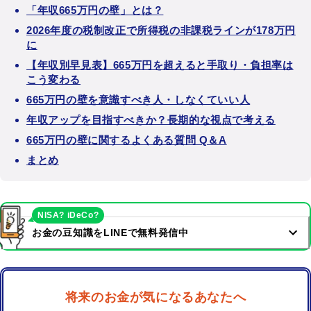
「年収665万円の壁」とは？
2026年度の税制改正で所得税の非課税ラインが178万円
に
【年収別早見表】665万円を超えると手取り・負担率は
こう変わる
665万円の壁を意識すべき人・しなくていい人
年収アップを目指すべきか？長期的な視点で考える
665万円の壁に関するよくある質問 Q＆A
まとめ
NISA? iDeCo?
お金の豆知識をLINEで無料発信中
将来のお金が気になるあなたへ