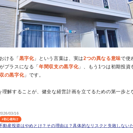
おける「
黒字化
」という言葉は、実は
2つの異なる意味
で使
がプラスになる「
年間収支の黒字化
」、もう1つは初期投資
収の黒字化
」です。
を理解することが、健全な経営計画を立てるための第一歩と
2026/03/16
#
初心者向け
不動産投資はやめとけ？その理由は？具体的なリスクと失敗しない