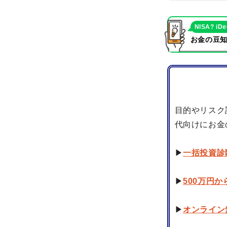
NISA? iD
お金の豆知
目的やリスク
代向けにお金
▶
一括投資診
▶
500万円
▶
オンライン