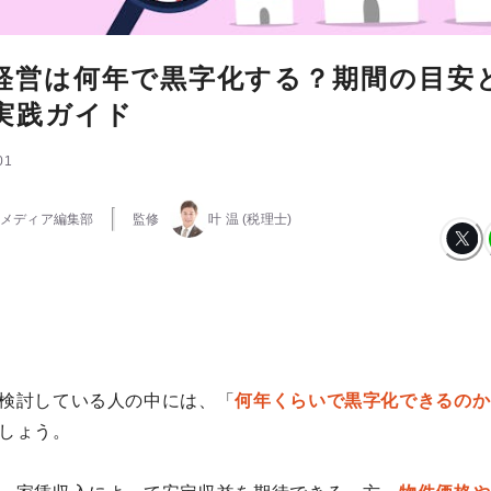
経営は何年で黒字化する？期間の目安
実践ガイド
01
メディア編集部
監修
叶 温
(税理士)
検討している人の中には、「
何年くらいで黒字化できるのか
しょう。