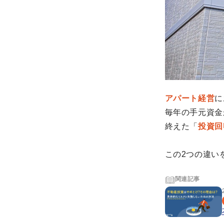
アパート経営
に
毎年の手元資金
終えた「
投資回
この2つの違い
関連記事