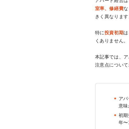
アパート経営は
室率、修繕費
な
きく異なります
特に
投資初期
は
くありません。
本記事では、ア
注意点について
アパ
意味
初期
年〜