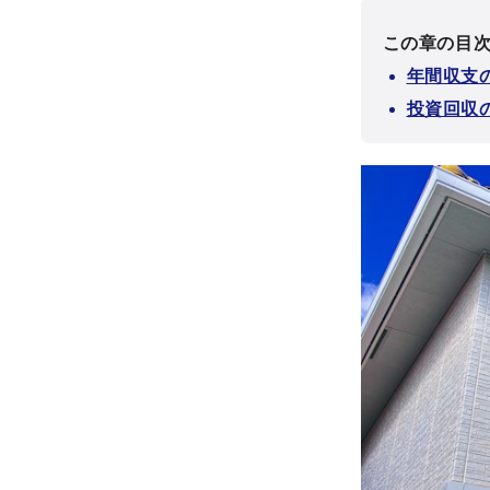
この章の目
年間収支
投資回収