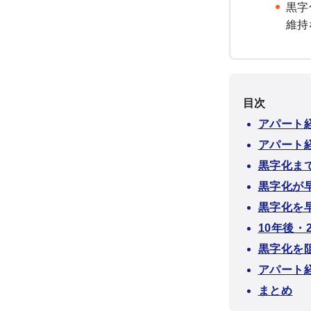
黒字
維持
目次
アパート
アパート
黒字化ま
黒字化が
黒字化を
10年後・
黒字化を
アパート
まとめ