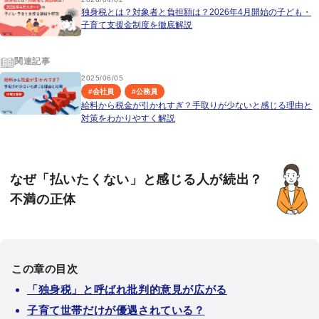
独身税とは？対象者と負担額は？2026年4月開始の子ども・
子育て支援金制度を徹底解説
関連記事
2025/06/05
#
会社員
#
公務員
給料から税金が引かれすぎ？手取りが少ないと感じる理由と
対策をわかりやすく解説
なぜ「払いたくない」と感じる人が続出？
不満の正体
この章の目次
「独身税」と呼ばれ批判的意見が広がる
子育て世帯だけが優遇されている？