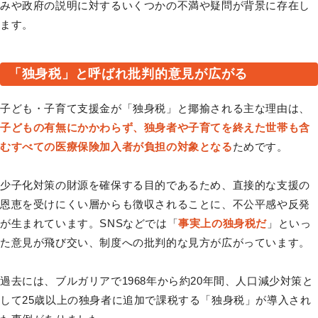
みや政府の説明に対するいくつかの不満や疑問が背景に存在し
ます。
「独身税」と呼ばれ批判的意見が広がる
子ども・子育て支援金が「独身税」と揶揄される主な理由は、
子どもの有無にかかわらず、独身者や子育てを終えた世帯も含
むすべての医療保険加入者が負担の対象となる
ためです。
少子化対策の財源を確保する目的であるため、直接的な支援の
恩恵を受けにくい層からも徴収されることに、不公平感や反発
が生まれています。SNSなどでは「
事実上の独身税だ
」といっ
た意見が飛び交い、制度への批判的な見方が広がっています。
過去には、ブルガリアで1968年から約20年間、人口減少対策と
して25歳以上の独身者に追加で課税する「独身税」が導入され