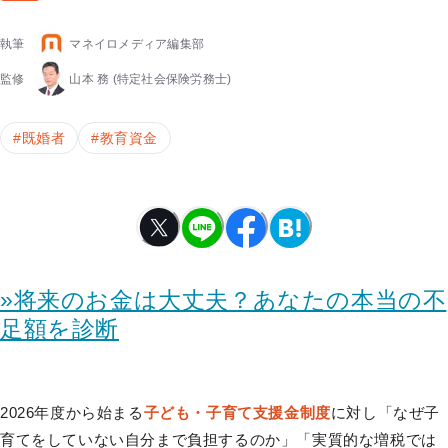
執筆
マネイロメディア編集部
監修
山本 務
(特定社会保険労務士)
#
既婚者
#
教育資金
»将来のお金は大丈夫？あなたの本当の不
足額を診断
2026年度から始まる
子ども・子育て支援金制度
に対し「なぜ子
育てをしていない自分まで負担するのか」「実質的な増税では