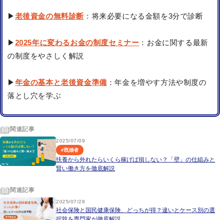
▶
老後資金の無料診断
：将来必要になる金額を3分で診断
▶
2025年に変わるお金の制度セミナー
：お金に関する最新
の制度をやさしく解説
▶
年金の基本と老後資金準備
：年金を増やす方法や制度の
落とし穴を学ぶ
関連記事
2025/07/09
#
既婚者
扶養から外れたらいくら稼げば損しない？「壁」の仕組みと
賢い働き方を徹底解説
関連記事
2025/07/28
社会保険と国民健康保険、どっちが得？違いとケース別の選
択肢を専門家が徹底解説