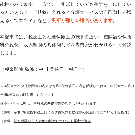
能性があります。一方で、「別居していても生計を一にしてい
るといえる？」「扶養に入れると介護サービスの自己負担が増
えるって本当？」など、
判断が難しい場合があります
。
本記事では、税法上と社会保険上の扶養の違い、控除額や保険
料の変化、収入制限の具体例などを専門家がわかりやすく解説
します。
（税金関連 監修：中川 美佐子｜税理士）
※本記事の社会保険関連の内容は令和7年の改正内容を反映しており、税関連の内容は
令和6年以前の取り扱いになります
※令和7年分以後は、所得税の基礎控除の見直しが行われます
（参考：
令和7年度税制改正による所得税の基礎控除の見直し等について｜国税庁
）
（参考：
社会保険の加入対象の拡大について｜厚生労働省
）