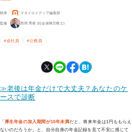
執筆
マネイロメディア編集部
監修
西岡 秀泰
(社会保険労務士)
#
会社員
#
公務員
≫老後は年金だけで大丈夫？あなたのケ
ースで診断
「
厚生年金の加入期間が10年未満
だと、将来年金は1円ももらえ
ないのだろうか」と、自分自身の年金記録を見て不安に感じて