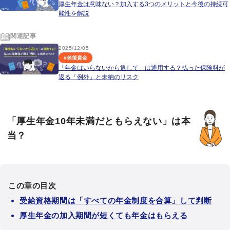
厚生年金は意味ない？加入する3つのメリットと今後の持続可
能性を解説
関連記事
2025/12/05
#
老後資金
「年金はいらないから返して」は通用する？払った保険料が
返る「例外」と未納のリスク
「厚生年金10年未満だともらえない」は本
当？
この章の目次
受給資格期間は「すべての年金制度を合算」して判断
厚生年金の加入期間が短くても年金はもらえる